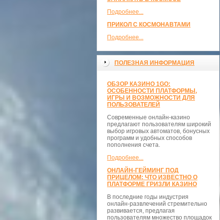
Подробнее...
ПРИКОЛ С КОСМОНАВТАМИ
Подробнее...
ПОЛЕЗНАЯ ИНФОРМАЦИЯ
ОБЗОР КАЗИНО 1GO:
ОСОБЕННОСТИ ПЛАТФОРМЫ,
ИГРЫ И ВОЗМОЖНОСТИ ДЛЯ
ПОЛЬЗОВАТЕЛЕЙ
Современные онлайн-казино
предлагают пользователям широкий
выбор игровых автоматов, бонусных
программ и удобных способов
пополнения счета.
Подробнее...
ОНЛАЙН-ГЕЙМИНГ ПОД
ПРИЦЕЛОМ: ЧТО ИЗВЕСТНО О
ПЛАТФОРМЕ ГРИЗЛИ КАЗИНО
В последние годы индустрия
онлайн-развлечений стремительно
развивается, предлагая
пользователям множество площадок