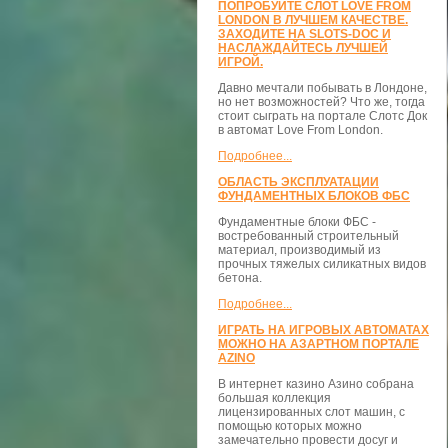
ПОПРОБУЙТЕ СЛОТ LOVE FROM
LONDON В ЛУЧШЕМ КАЧЕСТВЕ.
ЗАХОДИТЕ НА SLOTS-DOC И
НАСЛАЖДАЙТЕСЬ ЛУЧШЕЙ
ИГРОЙ.
Давно мечтали побывать в Лондоне,
но нет возможностей? Что же, тогда
стоит сыграть на портале Слотс Док
в автомат Love From London.
Подробнее...
ОБЛАСТЬ ЭКСПЛУАТАЦИИ
ФУНДАМЕНТНЫХ БЛОКОВ ФБС
Фундаментные блоки ФБС -
востребованный строительный
материал, производимый из
прочных тяжелых силикатных видов
бетона.
Подробнее...
ИГРАТЬ НА ИГРОВЫХ АВТОМАТАХ
МОЖНО НА АЗАРТНОМ ПОРТАЛЕ
AZINO
В интернет казино Азино собрана
большая коллекция
лицензированных слот машин, с
помощью которых можно
замечательно провести досуг и