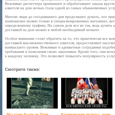
Вежливые диспетчера принимают и обрабатывают заказы кругло
алкоголя на дом ночью стала одной из самых обыкновенных услу
Многие люди до сегодняшнего дня продолжают думать, что при
шампанское можно только в специализированных магазинах, ко
определенному графику. На самом деле все не так, ведь купить 
доставкой на дом можно в любой необходимый момент.
Особое внимание стоит обратить на то, что практически все ко
доставкой высококачественного алкоголя, предоставляют насел
наивысшего уровня. Вежливые и адекватные сотрудники подоб
требования и пожелания своих заказчиков. Кроме того, они все
к каждому человеку. Это позволяет повысить популярность услуг
Смотрите также:
Мы тоже были на Луне
Космические полеты, даже