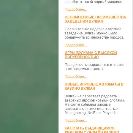
заработать свой первый миллион.
Подробнее...
НЕСОМНЕННЫЕ ПРЕИМУЩЕСТВА
ЗАВЕДЕНИЯ ВУЛКАН
Сравнительно недавно азартное
заведение Вулкан можно было
обнаружить во множестве городов.
Подробнее...
ИГРЫ ВУЛКАНА С ВЫСОКОЙ
ПОПУЛЯРНОСТЬЮ
Правдивость, выражается в честно
выставляемых ставках.
Подробнее...
НОВЫЕ ИГРОВЫЕ АВТОМАТЫ В
КАЗИНО ВУЛКАН
Вулкан не перестает радовать
азартных игроков новыми слотами.
На сайте собраны игровые
автоматы от таких гигантов, как
Microgaming, NetEnt и Playtech.
Подробнее...
КАК СТАТЬ ВЫДАЮЩИМСЯ
ЛИДЕРОМ С ОНЛАЙН КАЗИНО