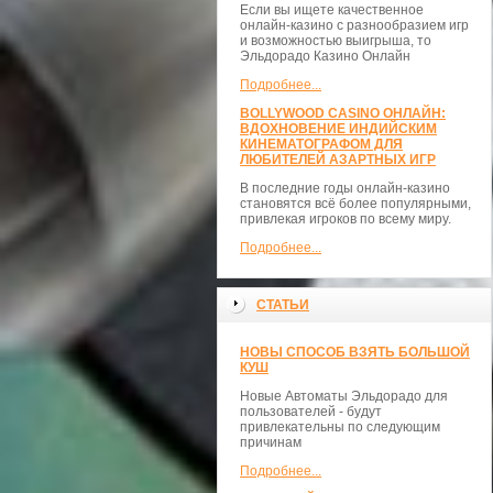
Если вы ищете качественное
онлайн-казино с разнообразием игр
и возможностью выигрыша, то
Эльдорадо Казино Онлайн
Подробнее...
BOLLYWOOD CASINO ОНЛАЙН:
ВДОХНОВЕНИЕ ИНДИЙСКИМ
КИНЕМАТОГРАФОМ ДЛЯ
ЛЮБИТЕЛЕЙ АЗАРТНЫХ ИГР
В последние годы онлайн-казино
становятся всё более популярными,
привлекая игроков по всему миру.
Подробнее...
СТАТЬИ
НОВЫ СПОСОБ ВЗЯТЬ БОЛЬШОЙ
КУШ
Новые Автоматы Эльдорадо для
пользователей - будут
привлекательны по следующим
причинам
Подробнее...