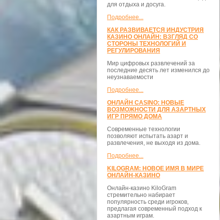
для отдыха и досуга.
Подробнее...
КАК РАЗВИВАЕТСЯ ИНДУСТРИЯ
КАЗИНО ОНЛАЙН: ВЗГЛЯД СО
СТОРОНЫ ТЕХНОЛОГИЙ И
РЕГУЛИРОВАНИЯ
Мир цифровых развлечений за
последние десять лет изменился до
неузнаваемости
Подробнее...
ОНЛАЙН CASINO: НОВЫЕ
ВОЗМОЖНОСТИ ДЛЯ АЗАРТНЫХ
ИГР ПРЯМО ДОМА
Современные технологии
позволяют испытать азарт и
развлечения, не выходя из дома.
Подробнее...
KILOGRAM: НОВОЕ ИМЯ В МИРЕ
ОНЛАЙН-КАЗИНО
Онлайн-казино KiloGram
стремительно набирает
популярность среди игроков,
предлагая современный подход к
азартным играм.