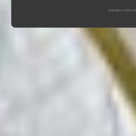
Copyright © 2011-