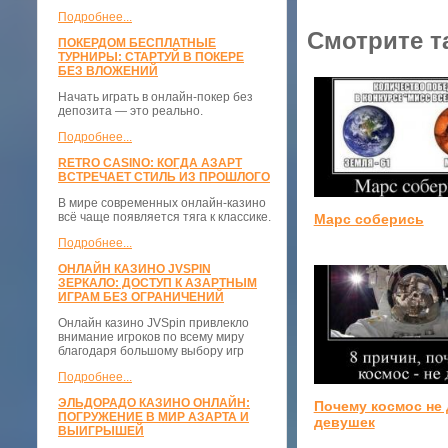
Подробнее...
Смотрите т
ПОКЕРДОМ БЕСПЛАТНЫЕ
ТУРНИРЫ: СТАРТУЙ В ПОКЕРЕ
БЕЗ ВЛОЖЕНИЙ
Начать играть в онлайн-покер без
депозита — это реально.
Подробнее...
RETRO CASINO: КОГДА АЗАРТ
ВСТРЕЧАЕТ СТИЛЬ ИЗ ПРОШЛОГО
В мире современных онлайн-казино
всё чаще появляется тяга к классике.
Марс соберись
Подробнее...
ОНЛАЙН КАЗИНО JVSPIN
ЗЕРКАЛО: ДОСТУП К АЗАРТНЫМ
ИГРАМ БЕЗ ОГРАНИЧЕНИЙ
Онлайн казино JVSpin привлекло
внимание игроков по всему миру
благодаря большому выбору игр
Подробнее...
ЭЛЬДОРАДО КАЗИНО ОНЛАЙН:
Почему космос не 
ПОГРУЖЕНИЕ В МИР АЗАРТА И
девушек
ВЫИГРЫШЕЙ