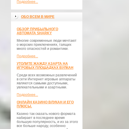
Подробнее...
ОБО ВСЕМ В МИРЕ
ОБЗОР ПРИБЫЛЬНОГО
АВТОМАТА SHARKY
Многие современные люди мечтают
о морских приключениях, таящих
много опасностей и романтики.
Подробнее...
УТОЛИТЕ ЖАЖДУ АЗАРТА НА
ИГРОВЫХ ПЛОЩАДКАХ ВУЛКАН
Среди всех возможных развлечений
в сети Интернет игровые аппараты
являются самыми доступными,
увлекательными и азартными.
Подробнее...
ОНЛАЙН КАЗИНО ВЛУКАН И ЕГО
ПЛЮСЫ.
Казино так сказать нового формата
набирает в последнее время
большую популярность, и из за этого
все больше народу, особенно