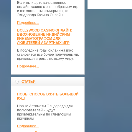
Если вы ищете качественное
онлайн-казино с разнообразием игр
и возможностью выигрыша, то
Эльдорадо Казино Онлайн
Подробнее...
BOLLYWOOD CASINO ОНЛАЙН:
ВДОХНОВЕНИЕ ИНДИЙСКИМ
КИНЕМАТОГРАФОМ ДЛЯ
ЛЮБИТЕЛЕЙ АЗАРТНЫХ ИГР
В последние годы онлайн-казино
становятся всё более популярными,
привлекая игроков по всему миру.
Подробнее...
СТАТЬИ
НОВЫ СПОСОБ ВЗЯТЬ БОЛЬШОЙ
КУШ
Новые Автоматы Эльдорадо для
пользователей - будут
привлекательны по следующим
причинам
Подробнее...