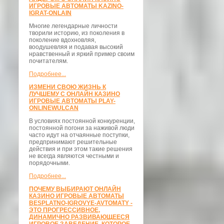
ИГРОВЫЕ АВТОМАТЫ KAZINO-
IGRAT-ONLAIN
Многие легендарные личности
творили историю, из поколения в
поколение вдохновляя,
воодушевляя и подавая высокий
нравственный и яркий пример своим
почитателям.
Подробнее...
ИЗМЕНИ СВОЮ ЖИЗНЬ К
ЛУЧШЕМУ С ОНЛАЙН КАЗИНО
ИГРОВЫЕ АВТОМАТЫ PLAY-
ONLINEWULCAN
В условиях постоянной конкуренции,
постоянной погони за наживой люди
часто идут на отчаянные поступки,
предпринимают решительные
действия и при этом такие решения
не всегда являются честными и
порядочными.
Подробнее...
ПОЧЕМУ ВЫБИРАЮТ ОНЛАЙН
КАЗИНО ИГРОВЫЕ АВТОМАТЫ
BESPLATNO-IGROVYE-AVTOMATY -
ЭТО ПРОГРЕССИВНОЕ,
ДИНАМИЧНО РАЗВИВАЮЩЕЕСЯ