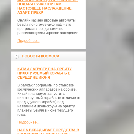
ИГРОВОЕ ЗАВЕДЕНИЕ, КОТОРОЕ
ПОДАРИТ УЧАСТНИКАМ
НАСТОЯЩЕЕ НАСЛАЖДЕНИЕ,
АЗАРТ, ПРЕКР
Онлайн казино игровые автоматы
besplatno-igrovye-avtomaty - это
прогрессивное, динамично
развивающееся игровое заведение
Подробнее...
НОВОСТИ КОСМОСА
КИТАЙ ЗАПУСТИТ НА ОРБИТУ
ПИЛОТИРУЕМЫЙ КОРАБЛЬ В
СЕРЕДИНЕ ИЮНЯ
В рамках программы по стыковке
космических аппаратов на орбите,
Китай планирует запустить
пилотируемый корабль (в отличие от
предыдущего корабля) под
названием Шэньчжоу-9 на орбиту
планеты Земля в июне текущего
года.
Подробнее...
НАСА ВКЛАДЫВАЕТ СРЕДСТВА В