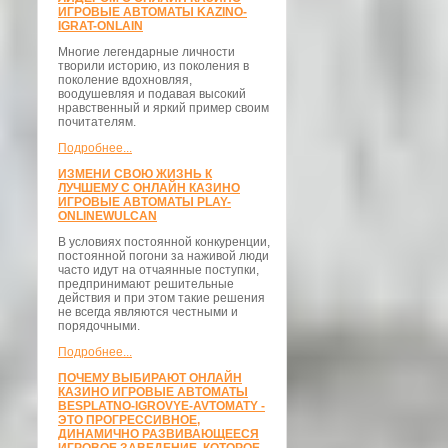
ИГРОВЫЕ АВТОМАТЫ KAZINO-
IGRAT-ONLAIN
Многие легендарные личности
творили историю, из поколения в
поколение вдохновляя,
воодушевляя и подавая высокий
нравственный и яркий пример своим
почитателям.
Подробнее...
ИЗМЕНИ СВОЮ ЖИЗНЬ К
ЛУЧШЕМУ С ОНЛАЙН КАЗИНО
ИГРОВЫЕ АВТОМАТЫ PLAY-
ONLINEWULCAN
В условиях постоянной конкуренции,
постоянной погони за наживой люди
часто идут на отчаянные поступки,
предпринимают решительные
действия и при этом такие решения
не всегда являются честными и
порядочными.
Подробнее...
ПОЧЕМУ ВЫБИРАЮТ ОНЛАЙН
КАЗИНО ИГРОВЫЕ АВТОМАТЫ
BESPLATNO-IGROVYE-AVTOMATY -
ЭТО ПРОГРЕССИВНОЕ,
ДИНАМИЧНО РАЗВИВАЮЩЕЕСЯ