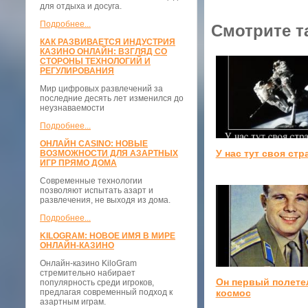
для отдыха и досуга.
Подробнее...
Смотрите т
КАК РАЗВИВАЕТСЯ ИНДУСТРИЯ
КАЗИНО ОНЛАЙН: ВЗГЛЯД СО
СТОРОНЫ ТЕХНОЛОГИЙ И
РЕГУЛИРОВАНИЯ
Мир цифровых развлечений за
последние десять лет изменился до
неузнаваемости
Подробнее...
ОНЛАЙН CASINO: НОВЫЕ
У нас тут своя ст
ВОЗМОЖНОСТИ ДЛЯ АЗАРТНЫХ
ИГР ПРЯМО ДОМА
Современные технологии
позволяют испытать азарт и
развлечения, не выходя из дома.
Подробнее...
KILOGRAM: НОВОЕ ИМЯ В МИРЕ
ОНЛАЙН-КАЗИНО
Онлайн-казино KiloGram
стремительно набирает
Он первый полете
популярность среди игроков,
предлагая современный подход к
космос
азартным играм.