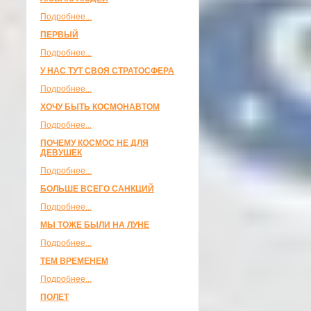
Подробнее...
ПЕРВЫЙ
Подробнее...
У НАС ТУТ СВОЯ СТРАТОСФЕРА
Подробнее...
ХОЧУ БЫТЬ КОСМОНАВТОМ
Подробнее...
ПОЧЕМУ КОСМОС НЕ ДЛЯ
ДЕВУШЕК
Подробнее...
БОЛЬШЕ ВСЕГО САНКЦИЙ
Подробнее...
МЫ ТОЖЕ БЫЛИ НА ЛУНЕ
Подробнее...
ТЕМ ВРЕМЕНЕМ
Подробнее...
ПОЛЕТ