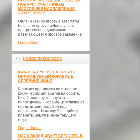
ИГРОВОЕ ЗАВЕДЕНИЕ, КОТОРОЕ
ПОДАРИТ УЧАСТНИКАМ
НАСТОЯЩЕЕ НАСЛАЖДЕНИЕ,
АЗАРТ, ПРЕКР
Онлайн казино игровые автоматы
besplatno-igrovye-avtomaty - это
прогрессивное, динамично
развивающееся игровое заведение
Подробнее...
НОВОСТИ КОСМОСА
КИТАЙ ЗАПУСТИТ НА ОРБИТУ
ПИЛОТИРУЕМЫЙ КОРАБЛЬ В
СЕРЕДИНЕ ИЮНЯ
В рамках программы по стыковке
космических аппаратов на орбите,
Китай планирует запустить
пилотируемый корабль (в отличие от
предыдущего корабля) под
названием Шэньчжоу-9 на орбиту
планеты Земля в июне текущего
года.
Подробнее...
НАСА ВКЛАДЫВАЕТ СРЕДСТВА В