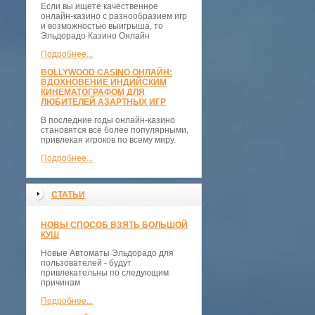
Если вы ищете качественное
онлайн-казино с разнообразием игр
и возможностью выигрыша, то
Эльдорадо Казино Онлайн
Подробнее...
BOLLYWOOD CASINO ОНЛАЙН:
ВДОХНОВЕНИЕ ИНДИЙСКИМ
КИНЕМАТОГРАФОМ ДЛЯ
ЛЮБИТЕЛЕЙ АЗАРТНЫХ ИГР
В последние годы онлайн-казино
становятся всё более популярными,
привлекая игроков по всему миру.
Подробнее...
СТАТЬИ
НОВЫ СПОСОБ ВЗЯТЬ БОЛЬШОЙ
КУШ
Новые Автоматы Эльдорадо для
пользователей - будут
привлекательны по следующим
причинам
Подробнее...