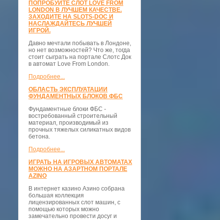
ПОПРОБУЙТЕ СЛОТ LOVE FROM
LONDON В ЛУЧШЕМ КАЧЕСТВЕ.
ЗАХОДИТЕ НА SLOTS-DOC И
НАСЛАЖДАЙТЕСЬ ЛУЧШЕЙ
ИГРОЙ.
Давно мечтали побывать в Лондоне,
но нет возможностей? Что же, тогда
стоит сыграть на портале Слотс Док
в автомат Love From London.
Подробнее...
ОБЛАСТЬ ЭКСПЛУАТАЦИИ
ФУНДАМЕНТНЫХ БЛОКОВ ФБС
Фундаментные блоки ФБС -
востребованный строительный
материал, производимый из
прочных тяжелых силикатных видов
бетона.
Подробнее...
ИГРАТЬ НА ИГРОВЫХ АВТОМАТАХ
МОЖНО НА АЗАРТНОМ ПОРТАЛЕ
AZINO
В интернет казино Азино собрана
большая коллекция
лицензированных слот машин, с
помощью которых можно
замечательно провести досуг и