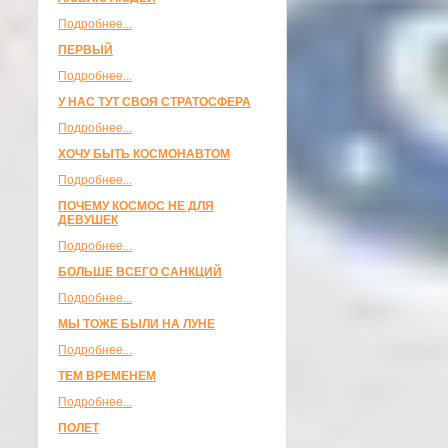
Подробнее...
ПЕРВЫЙ
Подробнее...
У НАС ТУТ СВОЯ СТРАТОСФЕРА
Подробнее...
ХОЧУ БЫТЬ КОСМОНАВТОМ
Подробнее...
ПОЧЕМУ КОСМОС НЕ ДЛЯ
ДЕВУШЕК
Подробнее...
БОЛЬШЕ ВСЕГО САНКЦИЙ
Подробнее...
МЫ ТОЖЕ БЫЛИ НА ЛУНЕ
Подробнее...
ТЕМ ВРЕМЕНЕМ
Подробнее...
ПОЛЕТ