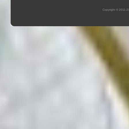
Copyright © 2011-