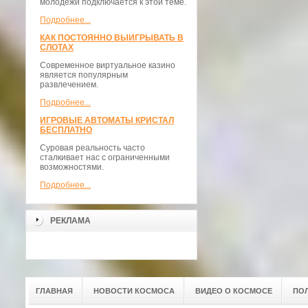
молодежи подключается к этой теме.
Подробнее...
КАК ПОСТОЯННО ВЫИГРЫВАТЬ В
СЛОТАХ
Современное виртуальное казино
является популярным
развлечением.
Подробнее...
ИГРОВЫЕ АВТОМАТЫ КРИСТАЛ
БЕСПЛАТНО
Суровая реальность часто
сталкивает нас с ограниченными
возможностями.
Подробнее...
РЕКЛАМА
ГЛАВНАЯ
НОВОСТИ КОСМОСА
ВИДЕО О КОСМОСЕ
ПО