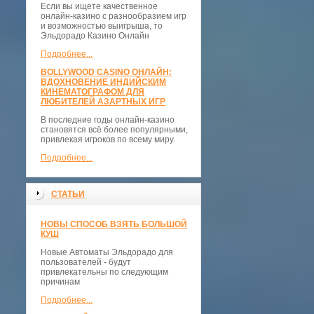
Если вы ищете качественное
онлайн-казино с разнообразием игр
и возможностью выигрыша, то
Эльдорадо Казино Онлайн
Подробнее...
BOLLYWOOD CASINO ОНЛАЙН:
ВДОХНОВЕНИЕ ИНДИЙСКИМ
КИНЕМАТОГРАФОМ ДЛЯ
ЛЮБИТЕЛЕЙ АЗАРТНЫХ ИГР
В последние годы онлайн-казино
становятся всё более популярными,
привлекая игроков по всему миру.
Подробнее...
СТАТЬИ
НОВЫ СПОСОБ ВЗЯТЬ БОЛЬШОЙ
КУШ
Новые Автоматы Эльдорадо для
пользователей - будут
привлекательны по следующим
причинам
Подробнее...