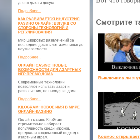
Вот что говор
для отдыха и досуга.
Подробнее...
КАК РАЗВИВАЕТСЯ ИНДУСТРИЯ
Смотрите т
КАЗИНО ОНЛАЙН: ВЗГЛЯД СО
СТОРОНЫ ТЕХНОЛОГИЙ И
РЕГУЛИРОВАНИЯ
Мир цифровых развлечений за
последние десять лет изменился до
неузнаваемости
Подробнее...
ОНЛАЙН CASINO: НОВЫЕ
ВОЗМОЖНОСТИ ДЛЯ АЗАРТНЫХ
ИГР ПРЯМО ДОМА
Выключила ли я у
Современные технологии
позволяют испытать азарт и
развлечения, не выходя из дома.
Подробнее...
KILOGRAM: НОВОЕ ИМЯ В МИРЕ
ОНЛАЙН-КАЗИНО
Онлайн-казино KiloGram
стремительно набирает
популярность среди игроков,
предлагая современный подход к
Космос открывает
азартным играм.