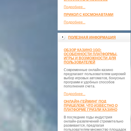
Подробнее...
ПРИКОЛ С КОСМОНАВТАМИ
Подробнее...
ПОЛЕЗНАЯ ИНФОРМАЦИЯ
ОБЗОР КАЗИНО 1GO:
ОСОБЕННОСТИ ПЛАТФОРМЫ,
ИГРЫ И ВОЗМОЖНОСТИ ДЛЯ
ПОЛЬЗОВАТЕЛЕЙ
Современные онлайн-казино
предлагают пользователям широкий
выбор игровых автоматов, бонусных
программ и удобных способов
пополнения счета.
Подробнее...
ОНЛАЙН-ГЕЙМИНГ ПОД
ПРИЦЕЛОМ: ЧТО ИЗВЕСТНО О
ПЛАТФОРМЕ ГРИЗЛИ КАЗИНО
В последние годы индустрия
онлайн-развлечений стремительно
развивается, предлагая
пользователям множество площадок