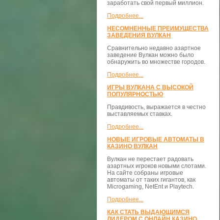
заработать свой первый миллион.
Подробнее...
НЕСОМНЕННЫЕ ПРЕИМУЩЕСТВА
ЗАВЕДЕНИЯ ВУЛКАН
Сравнительно недавно азартное
заведение Вулкан можно было
обнаружить во множестве городов.
Подробнее...
ИГРЫ ВУЛКАНА С ВЫСОКОЙ
ПОПУЛЯРНОСТЬЮ
Правдивость, выражается в честно
выставляемых ставках.
Подробнее...
НОВЫЕ ИГРОВЫЕ АВТОМАТЫ В
КАЗИНО ВУЛКАН
Вулкан не перестает радовать
азартных игроков новыми слотами.
На сайте собраны игровые
автоматы от таких гигантов, как
Microgaming, NetEnt и Playtech.
Подробнее...
КАК СТАТЬ ВЫДАЮЩИМСЯ
ЛИДЕРОМ С ОНЛАЙН КАЗИНО