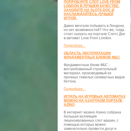
ПОПРОБУЙТЕ СЛОТ LOVE FROM
LONDON В ЛУЧШЕМ КАЧЕСТВЕ.
ЗАХОДИТЕ НА SLOTS-DOC И
НАСЛАЖДАЙТЕСЬ ЛУЧШЕЙ
ИГРОЙ.
Давно мечтали побывать в Лондоне,
но нет возможностей? Что же, тогда
стоит сыграть на портале Слотс Док
в автомат Love From London.
Подробнее...
ОБЛАСТЬ ЭКСПЛУАТАЦИИ
ФУНДАМЕНТНЫХ БЛОКОВ ФБС
Фундаментные блоки ФБС -
востребованный строительный
материал, производимый из
прочных тяжелых силикатных видов
бетона.
Подробнее...
ИГРАТЬ НА ИГРОВЫХ АВТОМАТАХ
МОЖНО НА АЗАРТНОМ ПОРТАЛЕ
AZINO
В интернет казино Азино собрана
большая коллекция
лицензированных слот машин, с
помощью которых можно
замечательно провести досуг и