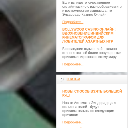
Если вы ищете качественное
онлайн-казино с разнообразием игр
и возможностью выигрыша, то
Эльдорадо Казино Онлайн
Подробнее...
BOLLYWOOD CASINO ОНЛАЙН:
ВДОХНОВЕНИЕ ИНДИЙСКИМ
КИНЕМАТОГРАФОМ ДЛЯ
ЛЮБИТЕЛЕЙ АЗАРТНЫХ ИГР
В последние годы онлайн-казино
становятся всё более популярными,
привлекая игроков по всему миру.
Подробнее...
СТАТЬИ
НОВЫ СПОСОБ ВЗЯТЬ БОЛЬШОЙ
КУШ
Новые Автоматы Эльдорадо для
пользователей - будут
привлекательны по следующим
причинам
Подробнее...