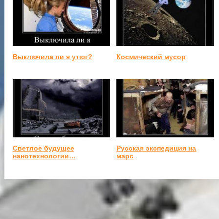
Выключила ли я утюг?
Космический мусор
Светлое будущее
Русская экспедиция на
нанотехнологии…
марс