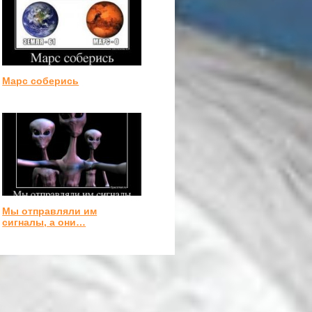
Марс соберись
Мы отправляли им
сигналы, а они…