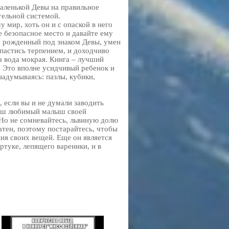
аленькой Девы на правильное
тельной системой.
мир, хоть он и с опаской в него
е безопасное место и давайте ему
к, рожденный под знаком Девы, умен
апастись терпением, и доходчиво
 а вода мокрая. Книга – лучший
. Это вполне усидчивый ребенок и
задумываясь: пазлы, кубики,
если вы и не думали заводить
ваш любимый малыш своей
 Но не сомневайтесь, львиную долю
атен, поэтому постарайтесь, чтобы
ния своих вещей. Еще он является
туке, лепящего вареники, и в