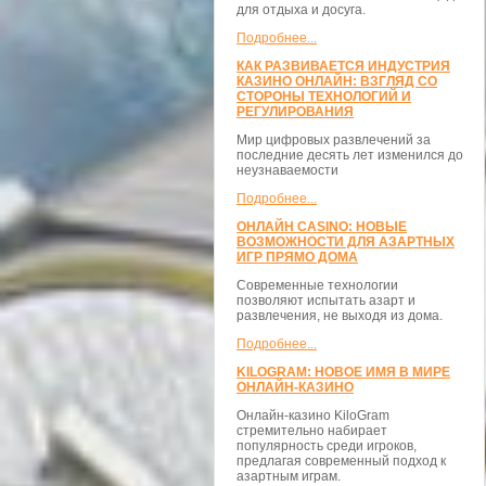
для отдыха и досуга.
Подробнее...
КАК РАЗВИВАЕТСЯ ИНДУСТРИЯ
КАЗИНО ОНЛАЙН: ВЗГЛЯД СО
СТОРОНЫ ТЕХНОЛОГИЙ И
РЕГУЛИРОВАНИЯ
Мир цифровых развлечений за
последние десять лет изменился до
неузнаваемости
Подробнее...
ОНЛАЙН CASINO: НОВЫЕ
ВОЗМОЖНОСТИ ДЛЯ АЗАРТНЫХ
ИГР ПРЯМО ДОМА
Современные технологии
позволяют испытать азарт и
развлечения, не выходя из дома.
Подробнее...
KILOGRAM: НОВОЕ ИМЯ В МИРЕ
ОНЛАЙН-КАЗИНО
Онлайн-казино KiloGram
стремительно набирает
популярность среди игроков,
предлагая современный подход к
азартным играм.