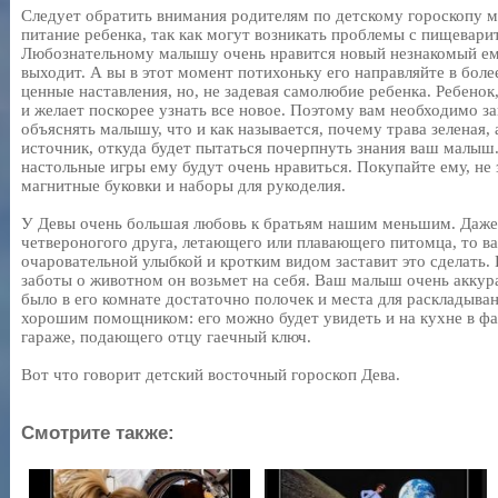
Следует обратить внимания родителям по детскому гороскопу м
питание ребенка, так как могут возникать проблемы с пищевари
Любознательному малышу очень нравится новый незнакомый ему 
выходит. А вы в этот момент потихоньку его направляйте в боле
ценные наставления, но, не задевая самолюбие ребенка. Ребено
и желает поскорее узнать все новое. Поэтому вам необходимо з
объяснять малышу, что и как называется, почему трава зеленая,
источник, откуда будет пытаться почерпнуть знания ваш малыш
настольные игры ему будут очень нравиться. Покупайте ему, не 
магнитные буковки и наборы для рукоделия.
У Девы очень большая любовь к братьям нашим меньшим. Даже, 
четвероногого друга, летающего или плавающего питомца, то 
очаровательной улыбкой и кротким видом заставит это сделать.
заботы о животном он возьмет на себя. Ваш малыш очень аккур
было в его комнате достаточно полочек и места для раскладыва
хорошим помощником: его можно будет увидеть и на кухне в фар
гараже, подающего отцу гаечный ключ.
Вот что говорит детский восточный гороскоп Дева.
Смотрите также: