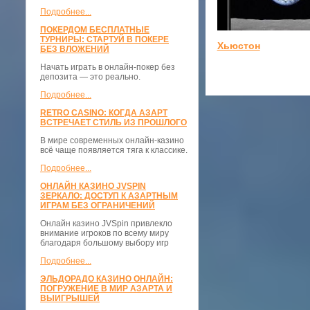
Подробнее...
ПОКЕРДОМ БЕСПЛАТНЫЕ
ТУРНИРЫ: СТАРТУЙ В ПОКЕРЕ
Хьюстон
БЕЗ ВЛОЖЕНИЙ
Начать играть в онлайн-покер без
депозита — это реально.
Подробнее...
RETRO CASINO: КОГДА АЗАРТ
ВСТРЕЧАЕТ СТИЛЬ ИЗ ПРОШЛОГО
В мире современных онлайн-казино
всё чаще появляется тяга к классике.
Подробнее...
ОНЛАЙН КАЗИНО JVSPIN
ЗЕРКАЛО: ДОСТУП К АЗАРТНЫМ
ИГРАМ БЕЗ ОГРАНИЧЕНИЙ
Онлайн казино JVSpin привлекло
внимание игроков по всему миру
благодаря большому выбору игр
Подробнее...
ЭЛЬДОРАДО КАЗИНО ОНЛАЙН:
ПОГРУЖЕНИЕ В МИР АЗАРТА И
ВЫИГРЫШЕЙ