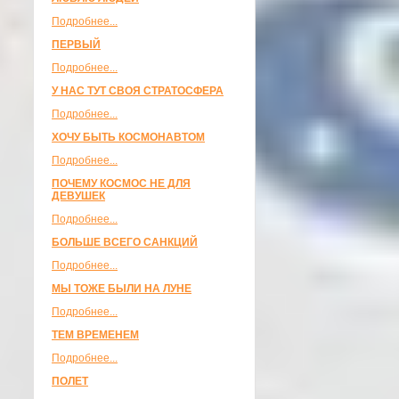
Подробнее...
ПЕРВЫЙ
Подробнее...
У НАС ТУТ СВОЯ СТРАТОСФЕРА
Подробнее...
ХОЧУ БЫТЬ КОСМОНАВТОМ
Подробнее...
ПОЧЕМУ КОСМОС НЕ ДЛЯ
ДЕВУШЕК
Подробнее...
БОЛЬШЕ ВСЕГО САНКЦИЙ
Подробнее...
МЫ ТОЖЕ БЫЛИ НА ЛУНЕ
Подробнее...
ТЕМ ВРЕМЕНЕМ
Подробнее...
ПОЛЕТ