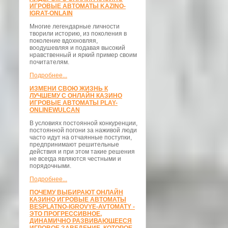
ИГРОВЫЕ АВТОМАТЫ KAZINO-
IGRAT-ONLAIN
Многие легендарные личности
творили историю, из поколения в
поколение вдохновляя,
воодушевляя и подавая высокий
нравственный и яркий пример своим
почитателям.
Подробнее...
ИЗМЕНИ СВОЮ ЖИЗНЬ К
ЛУЧШЕМУ С ОНЛАЙН КАЗИНО
ИГРОВЫЕ АВТОМАТЫ PLAY-
ONLINEWULCAN
В условиях постоянной конкуренции,
постоянной погони за наживой люди
часто идут на отчаянные поступки,
предпринимают решительные
действия и при этом такие решения
не всегда являются честными и
порядочными.
Подробнее...
ПОЧЕМУ ВЫБИРАЮТ ОНЛАЙН
КАЗИНО ИГРОВЫЕ АВТОМАТЫ
BESPLATNO-IGROVYE-AVTOMATY -
ЭТО ПРОГРЕССИВНОЕ,
ДИНАМИЧНО РАЗВИВАЮЩЕЕСЯ