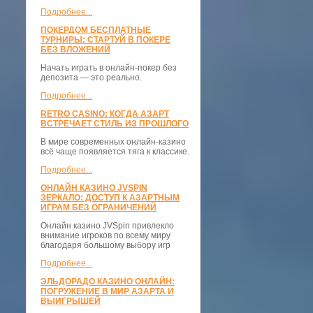
Подробнее...
ПОКЕРДОМ БЕСПЛАТНЫЕ
ТУРНИРЫ: СТАРТУЙ В ПОКЕРЕ
БЕЗ ВЛОЖЕНИЙ
Начать играть в онлайн-покер без
депозита — это реально.
Подробнее...
RETRO CASINO: КОГДА АЗАРТ
ВСТРЕЧАЕТ СТИЛЬ ИЗ ПРОШЛОГО
В мире современных онлайн-казино
всё чаще появляется тяга к классике.
Подробнее...
ОНЛАЙН КАЗИНО JVSPIN
ЗЕРКАЛО: ДОСТУП К АЗАРТНЫМ
ИГРАМ БЕЗ ОГРАНИЧЕНИЙ
Онлайн казино JVSpin привлекло
внимание игроков по всему миру
благодаря большому выбору игр
Подробнее...
ЭЛЬДОРАДО КАЗИНО ОНЛАЙН:
ПОГРУЖЕНИЕ В МИР АЗАРТА И
ВЫИГРЫШЕЙ