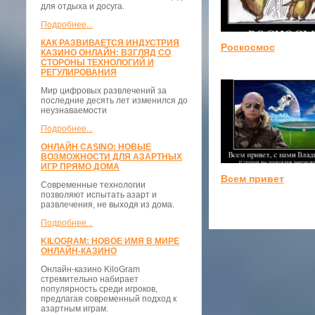
для отдыха и досуга.
Подробнее...
КАК РАЗВИВАЕТСЯ ИНДУСТРИЯ
Роскосмос
КАЗИНО ОНЛАЙН: ВЗГЛЯД СО
СТОРОНЫ ТЕХНОЛОГИЙ И
РЕГУЛИРОВАНИЯ
Мир цифровых развлечений за
последние десять лет изменился до
неузнаваемости
Подробнее...
ОНЛАЙН CASINO: НОВЫЕ
ВОЗМОЖНОСТИ ДЛЯ АЗАРТНЫХ
ИГР ПРЯМО ДОМА
Всем привет
Современные технологии
позволяют испытать азарт и
развлечения, не выходя из дома.
Подробнее...
KILOGRAM: НОВОЕ ИМЯ В МИРЕ
ОНЛАЙН-КАЗИНО
Онлайн-казино KiloGram
стремительно набирает
популярность среди игроков,
предлагая современный подход к
азартным играм.