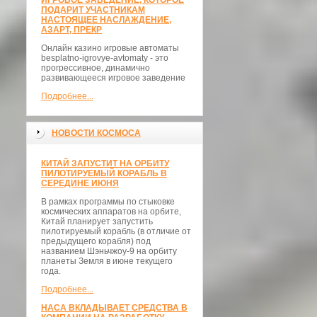
ИГРОВОЕ ЗАВЕДЕНИЕ, КОТОРОЕ
ПОДАРИТ УЧАСТНИКАМ
НАСТОЯЩЕЕ НАСЛАЖДЕНИЕ,
АЗАРТ, ПРЕКР
Онлайн казино игровые автоматы
besplatno-igrovye-avtomaty - это
прогрессивное, динамично
развивающееся игровое заведение
Подробнее...
НОВОСТИ КОСМОСА
КИТАЙ ЗАПУСТИТ НА ОРБИТУ
ПИЛОТИРУЕМЫЙ КОРАБЛЬ В
СЕРЕДИНЕ ИЮНЯ
В рамках программы по стыковке
космических аппаратов на орбите,
Китай планирует запустить
пилотируемый корабль (в отличие от
предыдущего корабля) под
названием Шэньчжоу-9 на орбиту
планеты Земля в июне текущего
года.
Подробнее...
НАСА ВКЛАДЫВАЕТ СРЕДСТВА В