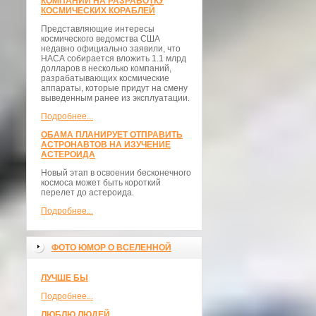
КОМПАНИИ НА РАЗРАБОТКУ
КОСМИЧЕСКИХ КОРАБЛЕЙ
Представляющие интересы
космического ведомства США
недавно официально заявили, что
НАСА собирается вложить 1.1 млрд
долларов в несколько компаний,
разрабатывающих космические
аппараты, которые придут на смену
выведенным ранее из эксплуатации.
Подробнее...
ОБАМА ПЛАНИРУЕТ ОТПРАВИТЬ
АСТРОНАВТОВ НА ИЗУЧЕНИЕ
АСТЕРОИДА
Новый этап в освоении бесконечного
космоса может быть короткий
перелет до астероида.
Подробнее...
ФОТО ЮМОР О ВСЕЛЕННОЙ
ЛУЧШЕ БЫ
Подробнее...
ЛЮБЛЮ ЛЮДЕЙ