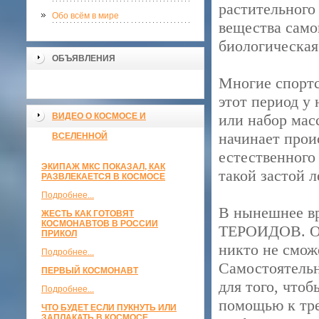
растительного
Обо всём в мире
вещества само
биологическая
ОБЪЯВЛЕНИЯ
Многие спорт
этот период у
ВИДЕО О КОСМОСЕ И
или набор мас
начинает прои
ВСЕЛЕННОЙ
естественного
ЭКИПАЖ МКС ПОКАЗАЛ, КАК
такой застой л
РАЗВЛЕКАЕТСЯ В КОСМОСЕ
Подробнее...
В нынешнее вр
ЖЕСТЬ КАК ГОТОВЯТ
КОСМОНАВТОВ В РОССИИ
ТЕРОИДОВ. О н
ПРИКОЛ
никто не смож
Подробнее...
Самостоятельн
ПЕРВЫЙ КОСМОНАВТ
для того, чтоб
Подробнее...
помощью к тре
ЧТО БУДЕТ ЕСЛИ ПУКНУТЬ ИЛИ
ЗАПЛАКАТЬ В КОСМОСЕ