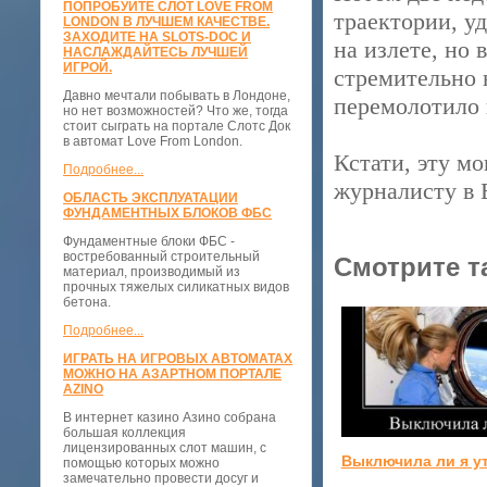
ПОПРОБУЙТЕ СЛОТ LOVE FROM
траектории, у
LONDON В ЛУЧШЕМ КАЧЕСТВЕ.
ЗАХОДИТЕ НА SLOTS-DOC И
на излете, но
НАСЛАЖДАЙТЕСЬ ЛУЧШЕЙ
ИГРОЙ.
стремительно 
Давно мечтали побывать в Лондоне,
перемолотило в
но нет возможностей? Что же, тогда
стоит сыграть на портале Слотс Док
в автомат Love From London.
Кстати, эту м
Подробнее...
журналисту в Б
ОБЛАСТЬ ЭКСПЛУАТАЦИИ
ФУНДАМЕНТНЫХ БЛОКОВ ФБС
Фундаментные блоки ФБС -
востребованный строительный
Смотрите т
материал, производимый из
прочных тяжелых силикатных видов
бетона.
Подробнее...
ИГРАТЬ НА ИГРОВЫХ АВТОМАТАХ
МОЖНО НА АЗАРТНОМ ПОРТАЛЕ
AZINO
В интернет казино Азино собрана
большая коллекция
лицензированных слот машин, с
Выключила ли я у
помощью которых можно
замечательно провести досуг и