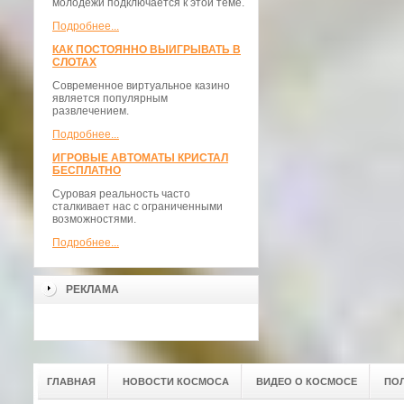
молодежи подключается к этой теме.
Подробнее...
КАК ПОСТОЯННО ВЫИГРЫВАТЬ В
СЛОТАХ
Современное виртуальное казино
является популярным
развлечением.
Подробнее...
ИГРОВЫЕ АВТОМАТЫ КРИСТАЛ
БЕСПЛАТНО
Суровая реальность часто
сталкивает нас с ограниченными
возможностями.
Подробнее...
РЕКЛАМА
ГЛАВНАЯ
НОВОСТИ КОСМОСА
ВИДЕО О КОСМОСЕ
ПО