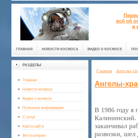
Первы
всё об 
и 
ГЛАВНАЯ
НОВОСТИ КОСМОСА
ВИДЕО О КОСМОСЕ
ПО
РАЗДЕЛЫ
Главная
Ангелы-хр
Главная
Ангелы-хра
Новости космоса
Видео о космосе
Полезная информация
В 1986 году я 
Калининский. 
Статьи
заканчивал ра
Карта сайта
развозки, шел
Фотогалерея