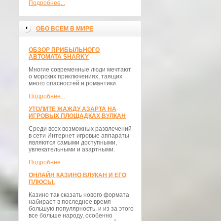
Подробнее...
ОБО ВСЕМ В МИРЕ
ОБЗОР ПРИБЫЛЬНОГО
АВТОМАТА SHARKY
Многие современные люди мечтают
о морских приключениях, таящих
много опасностей и романтики.
Подробнее...
УТОЛИТЕ ЖАЖДУ АЗАРТА НА
ИГРОВЫХ ПЛОЩАДКАХ ВУЛКАН
Среди всех возможных развлечений
в сети Интернет игровые аппараты
являются самыми доступными,
увлекательными и азартными.
Подробнее...
ОНЛАЙН КАЗИНО ВЛУКАН И ЕГО
ПЛЮСЫ.
Казино так сказать нового формата
набирает в последнее время
большую популярность, и из за этого
все больше народу, особенно