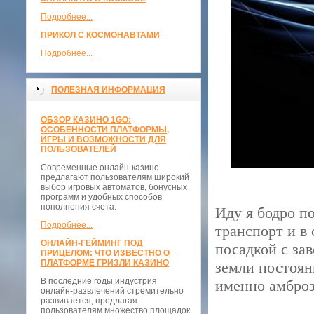
Подробнее...
ПРИКОЛ С КОСМОНАВТАМИ
Подробнее...
ПОЛЕЗНАЯ ИНФОРМАЦИЯ
ОБЗОР КАЗИНО 1GO:
ОСОБЕННОСТИ ПЛАТФОРМЫ,
ИГРЫ И ВОЗМОЖНОСТИ ДЛЯ
ПОЛЬЗОВАТЕЛЕЙ
Современные онлайн-казино
предлагают пользователям широкий
выбор игровых автоматов, бонусных
программ и удобных способов
пополнения счета.
Иду я бодро п
Подробнее...
транспорт и в 
ОНЛАЙН-ГЕЙМИНГ ПОД
посадкой с за
ПРИЦЕЛОМ: ЧТО ИЗВЕСТНО О
ПЛАТФОРМЕ ГРИЗЛИ КАЗИНО
земли постоян
В последние годы индустрия
именно амброз
онлайн-развлечений стремительно
развивается, предлагая
пользователям множество площадок