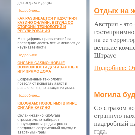
для отдыха и досуга.
Отдых на 
Подробнее...
КАК РАЗВИВАЕТСЯ ИНДУСТРИЯ
Австрия - это
КАЗИНО ОНЛАЙН: ВЗГЛЯД СО
СТОРОНЫ ТЕХНОЛОГИЙ И
гостеприимно
РЕГУЛИРОВАНИЯ
на ее террито
Мир цифровых развлечений за
последние десять лет изменился до
великие компо
неузнаваемости
Штраус
Подробнее...
ОНЛАЙН CASINO: НОВЫЕ
Подробнее: О
ВОЗМОЖНОСТИ ДЛЯ АЗАРТНЫХ
ИГР ПРЯМО ДОМА
Современные технологии
позволяют испытать азарт и
развлечения, не выходя из дома.
Могила буд
Подробнее...
KILOGRAM: НОВОЕ ИМЯ В МИРЕ
Со страхом в
ОНЛАЙН-КАЗИНО
странную нах
Онлайн-казино KiloGram
стремительно набирает
надгробный па
популярность среди игроков,
предлагая современный подход к
года.
азартным играм.