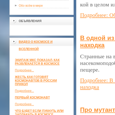
кой в целом и
Обо всём в мире
Подробнее: О
ОБЪЯВЛЕНИЯ
В одной из
ВИДЕО О КОСМОСЕ И
находка
ВСЕЛЕННОЙ
Странные на 
ЭКИПАЖ МКС ПОКАЗАЛ, КАК
насекомоподо
РАЗВЛЕКАЕТСЯ В КОСМОСЕ
пещере.
Подробнее...
ЖЕСТЬ КАК ГОТОВЯТ
Подробнее: В
КОСМОНАВТОВ В РОССИИ
ПРИКОЛ
находка
Подробнее...
ПЕРВЫЙ КОСМОНАВТ
Подробнее...
Про мутан
ЧТО БУДЕТ ЕСЛИ ПУКНУТЬ ИЛИ
ЗАПЛАКАТЬ В КОСМОСЕ