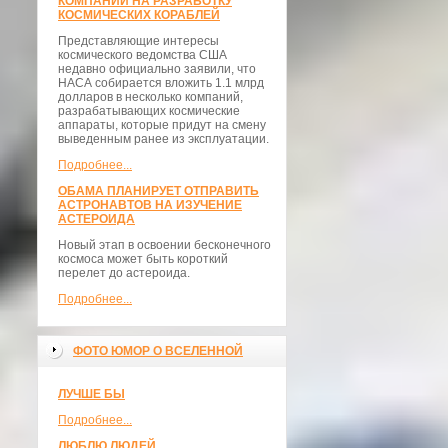
КОМПАНИИ НА РАЗРАБОТКУ
КОСМИЧЕСКИХ КОРАБЛЕЙ
Представляющие интересы
космического ведомства США
недавно официально заявили, что
НАСА собирается вложить 1.1 млрд
долларов в несколько компаний,
разрабатывающих космические
аппараты, которые придут на смену
выведенным ранее из эксплуатации.
Подробнее...
ОБАМА ПЛАНИРУЕТ ОТПРАВИТЬ
АСТРОНАВТОВ НА ИЗУЧЕНИЕ
АСТЕРОИДА
Новый этап в освоении бесконечного
космоса может быть короткий
перелет до астероида.
Подробнее...
ФОТО ЮМОР О ВСЕЛЕННОЙ
ЛУЧШЕ БЫ
Подробнее...
ЛЮБЛЮ ЛЮДЕЙ