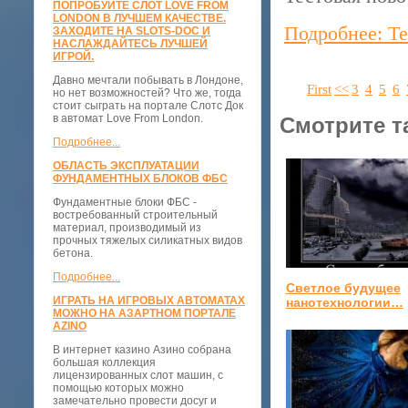
ПОПРОБУЙТЕ СЛОТ LOVE FROM
LONDON В ЛУЧШЕМ КАЧЕСТВЕ.
Подробнее: Те
ЗАХОДИТЕ НА SLOTS-DOC И
НАСЛАЖДАЙТЕСЬ ЛУЧШЕЙ
ИГРОЙ.
Давно мечтали побывать в Лондоне,
First
<<
3
4
5
6
но нет возможностей? Что же, тогда
стоит сыграть на портале Слотс Док
в автомат Love From London.
Смотрите т
Подробнее...
ОБЛАСТЬ ЭКСПЛУАТАЦИИ
ФУНДАМЕНТНЫХ БЛОКОВ ФБС
Фундаментные блоки ФБС -
востребованный строительный
материал, производимый из
прочных тяжелых силикатных видов
бетона.
Подробнее...
Светлое будущее
ИГРАТЬ НА ИГРОВЫХ АВТОМАТАХ
нанотехнологии…
МОЖНО НА АЗАРТНОМ ПОРТАЛЕ
AZINO
В интернет казино Азино собрана
большая коллекция
лицензированных слот машин, с
помощью которых можно
замечательно провести досуг и