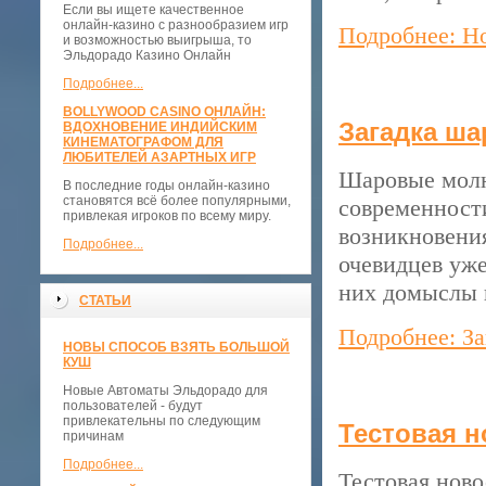
Если вы ищете качественное
онлайн-казино с разнообразием игр
Подробнее: Н
и возможностью выигрыша, то
Эльдорадо Казино Онлайн
Подробнее...
BOLLYWOOD CASINO ОНЛАЙН:
Загадка ш
ВДОХНОВЕНИЕ ИНДИЙСКИМ
КИНЕМАТОГРАФОМ ДЛЯ
ЛЮБИТЕЛЕЙ АЗАРТНЫХ ИГР
Шаровые молн
В последние годы онлайн-казино
становятся всё более популярными,
современност
привлекая игроков по всему миру.
возникновения
Подробнее...
очевидцев уже
них домыслы 
СТАТЬИ
Подробнее: З
НОВЫ СПОСОБ ВЗЯТЬ БОЛЬШОЙ
КУШ
Новые Автоматы Эльдорадо для
пользователей - будут
привлекательны по следующим
Тестовая н
причинам
Подробнее...
Тестовая ново