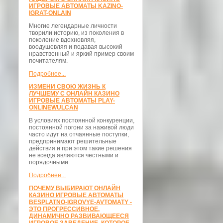
ИГРОВЫЕ АВТОМАТЫ KAZINO-
IGRAT-ONLAIN
Многие легендарные личности
творили историю, из поколения в
поколение вдохновляя,
воодушевляя и подавая высокий
нравственный и яркий пример своим
почитателям.
Подробнее...
ИЗМЕНИ СВОЮ ЖИЗНЬ К
ЛУЧШЕМУ С ОНЛАЙН КАЗИНО
ИГРОВЫЕ АВТОМАТЫ PLAY-
ONLINEWULCAN
В условиях постоянной конкуренции,
постоянной погони за наживой люди
часто идут на отчаянные поступки,
предпринимают решительные
действия и при этом такие решения
не всегда являются честными и
порядочными.
Подробнее...
ПОЧЕМУ ВЫБИРАЮТ ОНЛАЙН
КАЗИНО ИГРОВЫЕ АВТОМАТЫ
BESPLATNO-IGROVYE-AVTOMATY -
ЭТО ПРОГРЕССИВНОЕ,
ДИНАМИЧНО РАЗВИВАЮЩЕЕСЯ