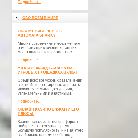
Подробнее...
ОБО ВСЕМ В МИРЕ
ОБЗОР ПРИБЫЛЬНОГО
АВТОМАТА SHARKY
Многие современные люди мечтают
о морских приключениях, таящих
много опасностей и романтики.
Подробнее...
УТОЛИТЕ ЖАЖДУ АЗАРТА НА
ИГРОВЫХ ПЛОЩАДКАХ ВУЛКАН
Среди всех возможных развлечений
в сети Интернет игровые аппараты
являются самыми доступными,
увлекательными и азартными.
Подробнее...
ОНЛАЙН КАЗИНО ВЛУКАН И ЕГО
ПЛЮСЫ.
Казино так сказать нового формата
набирает в последнее время
большую популярность, и из за этого
все больше народу, особенно