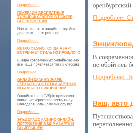
оренбургский 
Подробнее...
ПОКЕРДОМ БЕСПЛАТНЫЕ
Подробнее: С
ТУРНИРЫ: СТАРТУЙ В ПОКЕРЕ
БЕЗ ВЛОЖЕНИЙ
Начать играть в онлайн-покер без
депозита — это реально.
Подробнее...
Энциклопед
RETRO CASINO: КОГДА АЗАРТ
ВСТРЕЧАЕТ СТИЛЬ ИЗ ПРОШЛОГО
В современном
В мире современных онлайн-казино
не обойтись б
всё чаще появляется тяга к классике.
Подробнее...
Подробнее: Э
ОНЛАЙН КАЗИНО JVSPIN
ЗЕРКАЛО: ДОСТУП К АЗАРТНЫМ
ИГРАМ БЕЗ ОГРАНИЧЕНИЙ
Онлайн казино JVSpin привлекло
внимание игроков по всему миру
Ваш, авто 
благодаря большому выбору игр
Подробнее...
Путешествова
ЭЛЬДОРАДО КАЗИНО ОНЛАЙН:
переполненном
ПОГРУЖЕНИЕ В МИР АЗАРТА И
ВЫИГРЫШЕЙ