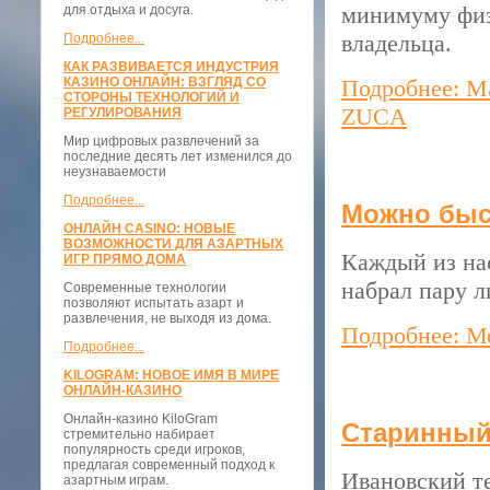
минимуму физ
для отдыха и досуга.
владельца.
Подробнее...
КАК РАЗВИВАЕТСЯ ИНДУСТРИЯ
КАЗИНО ОНЛАЙН: ВЗГЛЯД СО
Подробнее: М
СТОРОНЫ ТЕХНОЛОГИЙ И
ZUCA
РЕГУЛИРОВАНИЯ
Мир цифровых развлечений за
последние десять лет изменился до
неузнаваемости
Подробнее...
Можно быст
ОНЛАЙН CASINO: НОВЫЕ
ВОЗМОЖНОСТИ ДЛЯ АЗАРТНЫХ
Каждый из нас
ИГР ПРЯМО ДОМА
набрал пару 
Современные технологии
позволяют испытать азарт и
развлечения, не выходя из дома.
Подробнее: Мо
Подробнее...
KILOGRAM: НОВОЕ ИМЯ В МИРЕ
ОНЛАЙН-КАЗИНО
Онлайн-казино KiloGram
Старинный
стремительно набирает
популярность среди игроков,
предлагая современный подход к
Ивановский те
азартным играм.