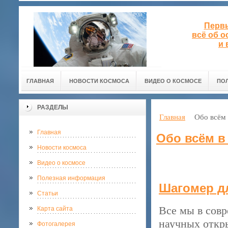
Первы
всё об 
и 
ГЛАВНАЯ
НОВОСТИ КОСМОСА
ВИДЕО О КОСМОСЕ
ПО
РАЗДЕЛЫ
Главная
Обо всём 
Главная
Обо всём в
Новости космоса
Видео о космосе
Полезная информация
Шагомер д
Статьи
Все мы в сов
Карта сайта
научных откр
Фотогалерея