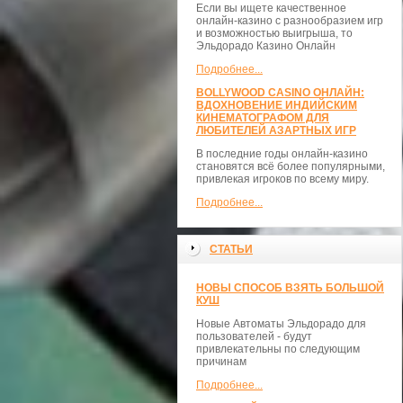
Если вы ищете качественное
онлайн-казино с разнообразием игр
и возможностью выигрыша, то
Эльдорадо Казино Онлайн
Подробнее...
BOLLYWOOD CASINO ОНЛАЙН:
ВДОХНОВЕНИЕ ИНДИЙСКИМ
КИНЕМАТОГРАФОМ ДЛЯ
ЛЮБИТЕЛЕЙ АЗАРТНЫХ ИГР
В последние годы онлайн-казино
становятся всё более популярными,
привлекая игроков по всему миру.
Подробнее...
СТАТЬИ
НОВЫ СПОСОБ ВЗЯТЬ БОЛЬШОЙ
КУШ
Новые Автоматы Эльдорадо для
пользователей - будут
привлекательны по следующим
причинам
Подробнее...