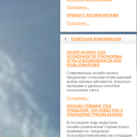
Подробнее...
ПРИКОЛ С КОСМОНАВТАМИ
Подробнее...
ПОЛЕЗНАЯ ИНФОРМАЦИЯ
ОБЗОР КАЗИНО 1GO:
ОСОБЕННОСТИ ПЛАТФОРМЫ,
ИГРЫ И ВОЗМОЖНОСТИ ДЛЯ
ПОЛЬЗОВАТЕЛЕЙ
Современные онлайн-казино
предлагают пользователям широкий
выбор игровых автоматов, бонусных
программ и удобных способов
пополнения счета.
Подробнее...
ОНЛАЙН-ГЕЙМИНГ ПОД
ПРИЦЕЛОМ: ЧТО ИЗВЕСТНО О
ПЛАТФОРМЕ ГРИЗЛИ КАЗИНО
В последние годы индустрия
онлайн-развлечений стремительно
развивается, предлагая
пользователям множество площадок