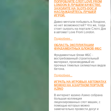
ПОПРОБУЙТЕ СЛОТ LOVE FROM
LONDON В ЛУЧШЕМ КАЧЕСТВЕ.
ЗАХОДИТЕ НА SLOTS-DOC И
НАСЛАЖДАЙТЕСЬ ЛУЧШЕЙ
ИГРОЙ.
Давно мечтали побывать в Лондоне,
но нет возможностей? Что же, тогда
стоит сыграть на портале Слотс Док
в автомат Love From London.
Подробнее...
ОБЛАСТЬ ЭКСПЛУАТАЦИИ
ФУНДАМЕНТНЫХ БЛОКОВ ФБС
Фундаментные блоки ФБС -
востребованный строительный
материал, производимый из
прочных тяжелых силикатных видов
бетона.
Подробнее...
ИГРАТЬ НА ИГРОВЫХ АВТОМАТАХ
МОЖНО НА АЗАРТНОМ ПОРТАЛЕ
AZINO
В интернет казино Азино собрана
большая коллекция
лицензированных слот машин, с
помощью которых можно
замечательно провести досуг и