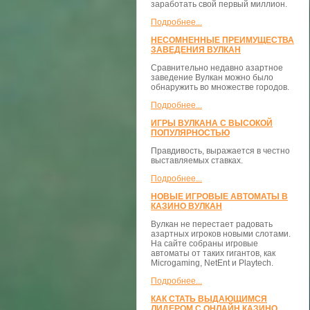
заработать свой первый миллион.
Подробнее...
НЕСОМНЕННЫЕ ПРЕИМУЩЕСТВА
ЗАВЕДЕНИЯ ВУЛКАН
Сравнительно недавно азартное
заведение Вулкан можно было
обнаружить во множестве городов.
Подробнее...
ИГРЫ ВУЛКАНА С ВЫСОКОЙ
ПОПУЛЯРНОСТЬЮ
Правдивость, выражается в честно
выставляемых ставках.
Подробнее...
НОВЫЕ ИГРОВЫЕ АВТОМАТЫ В
КАЗИНО ВУЛКАН
Вулкан не перестает радовать
азартных игроков новыми слотами.
На сайте собраны игровые
автоматы от таких гигантов, как
Microgaming, NetEnt и Playtech.
Подробнее...
КАК СТАТЬ ВЫДАЮЩИМСЯ
ЛИДЕРОМ С ОНЛАЙН КАЗИНО