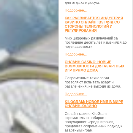
для отдыха и досуга.
Подробнее...
КАК РАЗВИВАЕТСЯ ИНДУСТРИЯ
КАЗИНО ОНЛАЙН: ВЗГЛЯД СО
СТОРОНЫ ТЕХНОЛОГИЙ И
РЕГУЛИРОВАНИЯ
Мир цифровых развлечений за
последние десять лет изменился до
неузнаваемости
Подробнее...
ОНЛАЙН CASINO: НОВЫЕ
ВОЗМОЖНОСТИ ДЛЯ АЗАРТНЫХ
ИГР ПРЯМО ДОМА
Современные технологии
позволяют испытать азарт и
развлечения, не выходя из дома.
Подробнее...
KILOGRAM: НОВОЕ ИМЯ В МИРЕ
ОНЛАЙН-КАЗИНО
Онлайн-казино KiloGram
стремительно набирает
популярность среди игроков,
предлагая современный подход к
азартным играм.