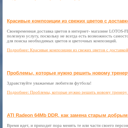
Красивые композиции из свежих цветов с доставк
Своевременная доставка цветов в интернет- магазине LOTOS-F
полезную услугу, поскольку не всегда есть возможность самост
для поиска необходимых цветов и цветочных композиций.
Подробнее: Красивые композиции из свежих цветов с доставко
Проблемы, которые нужно решить новому тренер
Здравствуйте уважаемые любители футбола!
Подробнее: Проблемы, которые нужно решить новому тренеру
ATI Radeon 64Mb DDR, как замена старым добры
Время идет, и приходит пора менять те или части своего персо