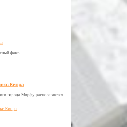
бы
тный факт.
екс Кипра
ого города Морфу располагаются
кс Кипра