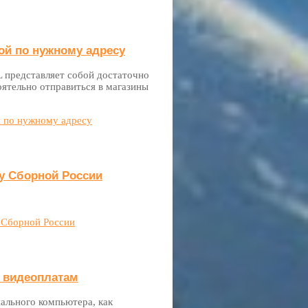
ой по нужному адресу
L представляет собой достаточно
оятельно отправиться в магазины
й по нужному адресу
у Сборной России
 Сборной России
м видеоплатам
нального компьютера, как