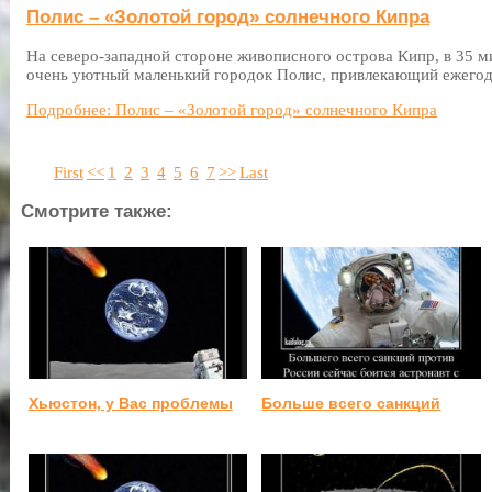
Полис – «Золотой город» солнечного Кипра
На северо-западной стороне живописного острова Кипр, в 35 м
очень уютный маленький городок Полис, привлекающий ежегод
Подробнее: Полис – «Золотой город» солнечного Кипра
First
<<
1
2
3
4
5
6
7
>>
Last
Смотрите также:
Хьюстон, у Вас проблемы
Больше всего санкций