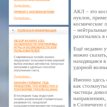
Подробнее...
АКЛ – это кос
ПРИКОЛ С КОСМОНАВТАМИ
нуклон, приме
Подробнее...
космические л
– нейтральные
ПОЛЕЗНАЯ ИНФОРМАЦИЯ
разогнались в
ОБЗОР КАЗИНО 1GO:
ОСОБЕННОСТИ ПЛАТФОРМЫ,
Ещё недавно у
ИГРЫ И ВОЗМОЖНОСТИ ДЛЯ
ПОЛЬЗОВАТЕЛЕЙ
можно сказать
Современные онлайн-казино
находящаяся в
предлагают пользователям широкий
выбор игровых автоматов, бонусных
удорной волны
программ и удобных способов
пополнения счета.
Подробнее...
Именно здесь 
ОНЛАЙН-ГЕЙМИНГ ПОД
как столкнуть
ПРИЦЕЛОМ: ЧТО ИЗВЕСТНО О
ПЛАТФОРМЕ ГРИЗЛИ КАЗИНО
частицы довол
В последние годы индустрия
направлениях,
онлайн-развлечений стремительно
развивается, предлагая
в Солнечную с
пользователям множество площадок