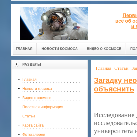
Первы
всё об 
и 
ГЛАВНАЯ
НОВОСТИ КОСМОСА
ВИДЕО О КОСМОСЕ
ПО
РАЗДЕЛЫ
Главная
Статьи
За
Загадку не
Главная
объяснить
Новости космоса
Видео о космосе
Полезная информация
Исследование 
Статьи
исследователь
Карта сайта
университета 
Фотогалерея