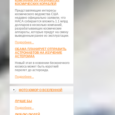
КОМПАНИИ НА РАЗРАБОТКУ
КОСМИЧЕСКИХ КОРАБЛЕЙ
Представляющие интересы
космического ведомства США
недавно официально заявили, что
НАСА собирается вложить 1.1 млрд
долларов в несколько компаний,
разрабатывающих космические
аппараты, которые придут на смену
выведенным ранее из эксплуатации.
Подробнее...
ОБАМА ПЛАНИРУЕТ ОТПРАВИТЬ
АСТРОНАВТОВ НА ИЗУЧЕНИЕ
АСТЕРОИДА
Новый этап в освоении бесконечного
космоса может быть короткий
перелет до астероида.
Подробнее...
ФОТО ЮМОР О ВСЕЛЕННОЙ
ЛУЧШЕ БЫ
Подробнее...
ЛЮБЛЮ ЛЮДЕЙ