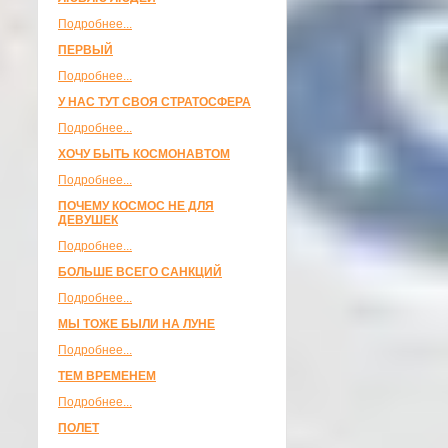
Подробнее...
ПЕРВЫЙ
Подробнее...
У НАС ТУТ СВОЯ СТРАТОСФЕРА
Подробнее...
ХОЧУ БЫТЬ КОСМОНАВТОМ
Подробнее...
ПОЧЕМУ КОСМОС НЕ ДЛЯ
ДЕВУШЕК
Подробнее...
БОЛЬШЕ ВСЕГО САНКЦИЙ
Подробнее...
МЫ ТОЖЕ БЫЛИ НА ЛУНЕ
Подробнее...
ТЕМ ВРЕМЕНЕМ
Подробнее...
ПОЛЕТ