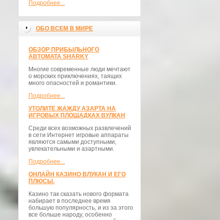
Подробнее...
ОБО ВСЕМ В МИРЕ
ОБЗОР ПРИБЫЛЬНОГО
АВТОМАТА SHARKY
Многие современные люди мечтают
о морских приключениях, таящих
много опасностей и романтики.
Подробнее...
УТОЛИТЕ ЖАЖДУ АЗАРТА НА
ИГРОВЫХ ПЛОЩАДКАХ ВУЛКАН
Среди всех возможных развлечений
в сети Интернет игровые аппараты
являются самыми доступными,
увлекательными и азартными.
Подробнее...
ОНЛАЙН КАЗИНО ВЛУКАН И ЕГО
ПЛЮСЫ.
Казино так сказать нового формата
набирает в последнее время
большую популярность, и из за этого
все больше народу, особенно