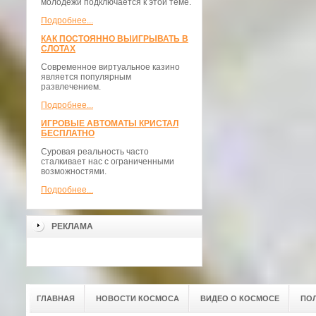
молодежи подключается к этой теме.
Подробнее...
КАК ПОСТОЯННО ВЫИГРЫВАТЬ В
СЛОТАХ
Современное виртуальное казино
является популярным
развлечением.
Подробнее...
ИГРОВЫЕ АВТОМАТЫ КРИСТАЛ
БЕСПЛАТНО
Суровая реальность часто
сталкивает нас с ограниченными
возможностями.
Подробнее...
РЕКЛАМА
ГЛАВНАЯ
НОВОСТИ КОСМОСА
ВИДЕО О КОСМОСЕ
ПО