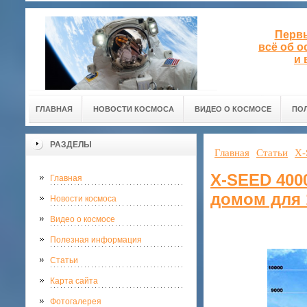
Первы
всё об 
и 
ГЛАВНАЯ
НОВОСТИ КОСМОСА
ВИДЕО О КОСМОСЕ
ПО
РАЗДЕЛЫ
Главная
Статьи
X-
X-SEED 400
Главная
домом для 
Новости космоса
Видео о космосе
Полезная информация
Статьи
Карта сайта
Фотогалерея