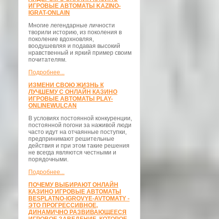
ИГРОВЫЕ АВТОМАТЫ KAZINO-
IGRAT-ONLAIN
Многие легендарные личности
творили историю, из поколения в
поколение вдохновляя,
воодушевляя и подавая высокий
нравственный и яркий пример своим
почитателям.
Подробнее...
ИЗМЕНИ СВОЮ ЖИЗНЬ К
ЛУЧШЕМУ С ОНЛАЙН КАЗИНО
ИГРОВЫЕ АВТОМАТЫ PLAY-
ONLINEWULCAN
В условиях постоянной конкуренции,
постоянной погони за наживой люди
часто идут на отчаянные поступки,
предпринимают решительные
действия и при этом такие решения
не всегда являются честными и
порядочными.
Подробнее...
ПОЧЕМУ ВЫБИРАЮТ ОНЛАЙН
КАЗИНО ИГРОВЫЕ АВТОМАТЫ
BESPLATNO-IGROVYE-AVTOMATY -
ЭТО ПРОГРЕССИВНОЕ,
ДИНАМИЧНО РАЗВИВАЮЩЕЕСЯ