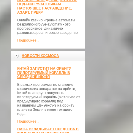
ИГРОВОЕ ЗАВЕДЕНИЕ, КОТОРОЕ
ПОДАРИТ УЧАСТНИКАМ
НАСТОЯЩЕЕ НАСЛАЖДЕНИЕ,
АЗАРТ, ПРЕКР
Онлайн казино игровые автоматы
besplatno-igrovye-avtomaty - это
прогрессивное, динамично
развивающееся игровое заведение
Подробнее...
НОВОСТИ КОСМОСА
КИТАЙ ЗАПУСТИТ НА ОРБИТУ
ПИЛОТИРУЕМЫЙ КОРАБЛЬ В
СЕРЕДИНЕ ИЮНЯ
В рамках программы по стыковке
космических аппаратов на орбите,
Китай планирует запустить
пилотируемый корабль (в отличие от
предыдущего корабля) под
названием Шэньчжоу-9 на орбиту
планеты Земля в июне текущего
года.
Подробнее...
НАСА ВКЛАДЫВАЕТ СРЕДСТВА В