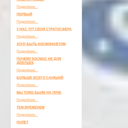
Подробнее...
ПЕРВЫЙ
Подробнее...
У НАС ТУТ СВОЯ СТРАТОСФЕРА
Подробнее...
ХОЧУ БЫТЬ КОСМОНАВТОМ
Подробнее...
ПОЧЕМУ КОСМОС НЕ ДЛЯ
ДЕВУШЕК
Подробнее...
БОЛЬШЕ ВСЕГО САНКЦИЙ
Подробнее...
МЫ ТОЖЕ БЫЛИ НА ЛУНЕ
Подробнее...
ТЕМ ВРЕМЕНЕМ
Подробнее...
ПОЛЕТ