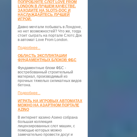
ПОПРОБУЙТЕ СЛОТ LOVE FROM
LONDON В ЛУЧШЕМ КАЧЕСТВЕ.
ЗАХОДИТЕ НА SLOTS-DOC И
НАСЛАЖДАЙТЕСЬ ЛУЧШЕЙ
ИГРОЙ.
Давно мечтали побывать в Лондоне,
но нет возможностей? Что же, тогда
стоит сыграть на портале Слотс Док
в автомат Love From London.
Подробнее...
ОБЛАСТЬ ЭКСПЛУАТАЦИИ
ФУНДАМЕНТНЫХ БЛОКОВ ФБС
Фундаментные блоки ФБС -
востребованный строительный
материал, производимый из
прочных тяжелых силикатных видов
бетона.
Подробнее...
ИГРАТЬ НА ИГРОВЫХ АВТОМАТАХ
МОЖНО НА АЗАРТНОМ ПОРТАЛЕ
AZINO
В интернет казино Азино собрана
большая коллекция
лицензированных слот машин, с
помощью которых можно
замечательно провести досуг и