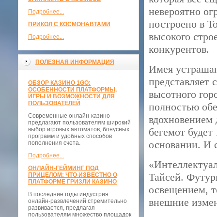
невероятно ог
Подробнее...
построено в Т
ПРИКОЛ С КОСМОНАВТАМИ
высокого стро
Подробнее...
конкурентов.
ПОЛЕЗНАЯ ИНФОРМАЦИЯ
Имея устрашаю
представляет 
ОБЗОР КАЗИНО 1GO:
ОСОБЕННОСТИ ПЛАТФОРМЫ,
высотного горо
ИГРЫ И ВОЗМОЖНОСТИ ДЛЯ
ПОЛЬЗОВАТЕЛЕЙ
полностью обе
Современные онлайн-казино
вдохновением 
предлагают пользователям широкий
выбор игровых автоматов, бонусных
бегемот будет
программ и удобных способов
основании. И 
пополнения счета.
Подробнее...
«Интеллектуал
ОНЛАЙН-ГЕЙМИНГ ПОД
Тайсей. Футур
ПРИЦЕЛОМ: ЧТО ИЗВЕСТНО О
ПЛАТФОРМЕ ГРИЗЛИ КАЗИНО
освещением, т
В последние годы индустрия
внешние измен
онлайн-развлечений стремительно
развивается, предлагая
пользователям множество площадок