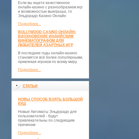
Если вы ищете качественное
онлайн-казино с разнообразием игр
и возможностью выигрыша, то
Эльдорадо Казино Онлайн
Подробнее...
BOLLYWOOD CASINO ОНЛАЙН:
ВДОХНОВЕНИЕ ИНДИЙСКИМ
КИНЕМАТОГРАФОМ ДЛЯ
ЛЮБИТЕЛЕЙ АЗАРТНЫХ ИГР
В последние годы онлайн-казино
становятся всё более популярными,
привлекая игроков по всему миру.
Подробнее...
СТАТЬИ
НОВЫ СПОСОБ ВЗЯТЬ БОЛЬШОЙ
КУШ
Новые Автоматы Эльдорадо для
пользователей - будут
привлекательны по следующим
причинам
Подробнее...