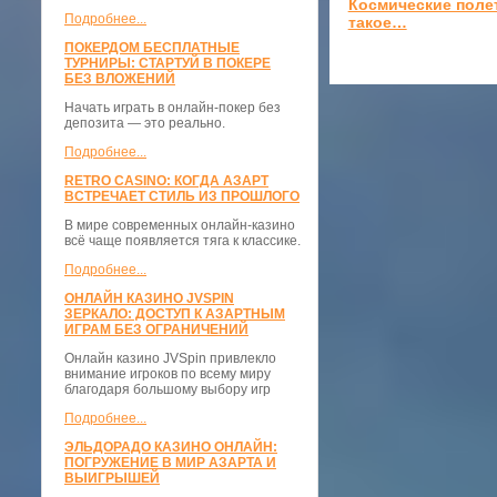
Космические поле
Подробнее...
такое…
ПОКЕРДОМ БЕСПЛАТНЫЕ
ТУРНИРЫ: СТАРТУЙ В ПОКЕРЕ
БЕЗ ВЛОЖЕНИЙ
Начать играть в онлайн-покер без
депозита — это реально.
Подробнее...
RETRO CASINO: КОГДА АЗАРТ
ВСТРЕЧАЕТ СТИЛЬ ИЗ ПРОШЛОГО
В мире современных онлайн-казино
всё чаще появляется тяга к классике.
Подробнее...
ОНЛАЙН КАЗИНО JVSPIN
ЗЕРКАЛО: ДОСТУП К АЗАРТНЫМ
ИГРАМ БЕЗ ОГРАНИЧЕНИЙ
Онлайн казино JVSpin привлекло
внимание игроков по всему миру
благодаря большому выбору игр
Подробнее...
ЭЛЬДОРАДО КАЗИНО ОНЛАЙН:
ПОГРУЖЕНИЕ В МИР АЗАРТА И
ВЫИГРЫШЕЙ