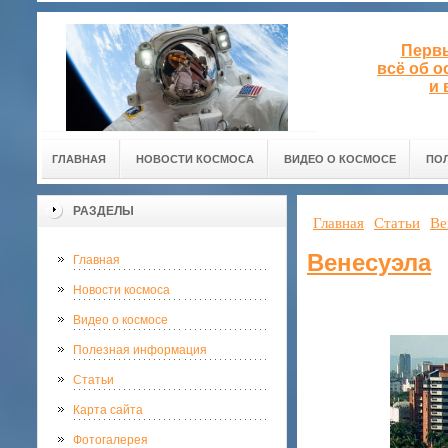
Первы
всё об 
и 
ГЛАВНАЯ
НОВОСТИ КОСМОСА
ВИДЕО О КОСМОСЕ
ПО
РАЗДЕЛЫ
Главная
Статьи
Ве
Венесуэла
Главная
Новости космоса
Видео о космосе
Полезная информация
Статьи
Карта сайта
Фотогалерея