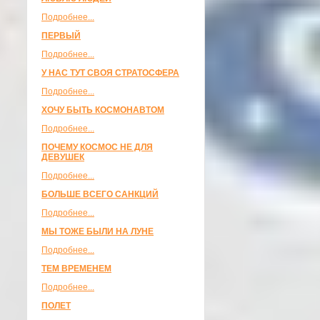
Подробнее...
ПЕРВЫЙ
Подробнее...
У НАС ТУТ СВОЯ СТРАТОСФЕРА
Подробнее...
ХОЧУ БЫТЬ КОСМОНАВТОМ
Подробнее...
ПОЧЕМУ КОСМОС НЕ ДЛЯ
ДЕВУШЕК
Подробнее...
БОЛЬШЕ ВСЕГО САНКЦИЙ
Подробнее...
МЫ ТОЖЕ БЫЛИ НА ЛУНЕ
Подробнее...
ТЕМ ВРЕМЕНЕМ
Подробнее...
ПОЛЕТ