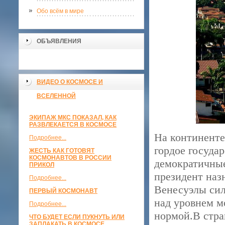
Обо всём в мире
ОБЪЯВЛЕНИЯ
ВИДЕО О КОСМОСЕ И
ВСЕЛЕННОЙ
ЭКИПАЖ МКС ПОКАЗАЛ, КАК
РАЗВЛЕКАЕТСЯ В КОСМОСЕ
На континенте
Подробнее...
гордое государ
ЖЕСТЬ КАК ГОТОВЯТ
КОСМОНАВТОВ В РОССИИ
демократичные
ПРИКОЛ
президент наз
Подробнее...
Венесуэлы сил
ПЕРВЫЙ КОСМОНАВТ
над уровнем м
Подробнее...
нормой.В стра
ЧТО БУДЕТ ЕСЛИ ПУКНУТЬ ИЛИ
ЗАПЛАКАТЬ В КОСМОСЕ