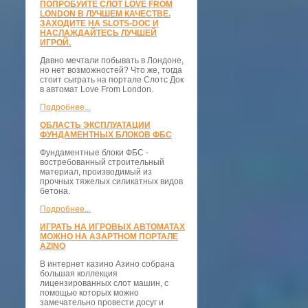
ПОПРОБУЙТЕ СЛОТ LOVE FROM
LONDON В ЛУЧШЕМ КАЧЕСТВЕ.
ЗАХОДИТЕ НА SLOTS-DOC И
НАСЛАЖДАЙТЕСЬ ЛУЧШЕЙ
ИГРОЙ.
Давно мечтали побывать в Лондоне,
но нет возможностей? Что же, тогда
стоит сыграть на портале Слотс Док
в автомат Love From London.
Подробнее...
ОБЛАСТЬ ЭКСПЛУАТАЦИИ
ФУНДАМЕНТНЫХ БЛОКОВ ФБС
Фундаментные блоки ФБС -
востребованный строительный
материал, производимый из
прочных тяжелых силикатных видов
бетона.
Подробнее...
ИГРАТЬ НА ИГРОВЫХ АВТОМАТАХ
МОЖНО НА АЗАРТНОМ ПОРТАЛЕ
AZINO
В интернет казино Азино собрана
большая коллекция
лицензированных слот машин, с
помощью которых можно
замечательно провести досуг и