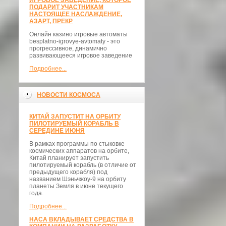
ИГРОВОЕ ЗАВЕДЕНИЕ, КОТОРОЕ
ПОДАРИТ УЧАСТНИКАМ
НАСТОЯЩЕЕ НАСЛАЖДЕНИЕ,
АЗАРТ, ПРЕКР
Онлайн казино игровые автоматы
besplatno-igrovye-avtomaty - это
прогрессивное, динамично
развивающееся игровое заведение
Подробнее...
НОВОСТИ КОСМОСА
КИТАЙ ЗАПУСТИТ НА ОРБИТУ
ПИЛОТИРУЕМЫЙ КОРАБЛЬ В
СЕРЕДИНЕ ИЮНЯ
В рамках программы по стыковке
космических аппаратов на орбите,
Китай планирует запустить
пилотируемый корабль (в отличие от
предыдущего корабля) под
названием Шэньчжоу-9 на орбиту
планеты Земля в июне текущего
года.
Подробнее...
НАСА ВКЛАДЫВАЕТ СРЕДСТВА В