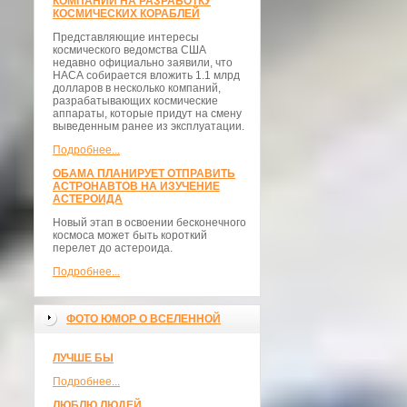
КОМПАНИИ НА РАЗРАБОТКУ
КОСМИЧЕСКИХ КОРАБЛЕЙ
Представляющие интересы
космического ведомства США
недавно официально заявили, что
НАСА собирается вложить 1.1 млрд
долларов в несколько компаний,
разрабатывающих космические
аппараты, которые придут на смену
выведенным ранее из эксплуатации.
Подробнее...
ОБАМА ПЛАНИРУЕТ ОТПРАВИТЬ
АСТРОНАВТОВ НА ИЗУЧЕНИЕ
АСТЕРОИДА
Новый этап в освоении бесконечного
космоса может быть короткий
перелет до астероида.
Подробнее...
ФОТО ЮМОР О ВСЕЛЕННОЙ
ЛУЧШЕ БЫ
Подробнее...
ЛЮБЛЮ ЛЮДЕЙ