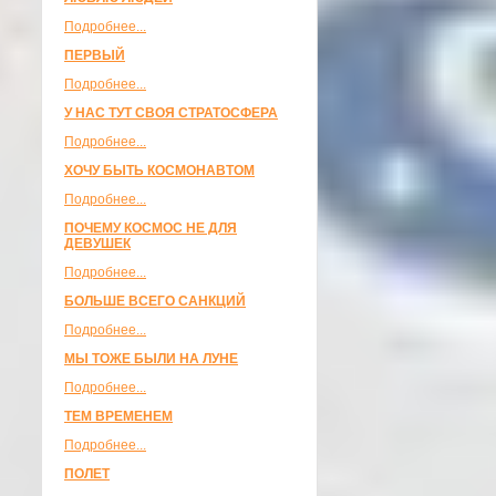
Подробнее...
ПЕРВЫЙ
Подробнее...
У НАС ТУТ СВОЯ СТРАТОСФЕРА
Подробнее...
ХОЧУ БЫТЬ КОСМОНАВТОМ
Подробнее...
ПОЧЕМУ КОСМОС НЕ ДЛЯ
ДЕВУШЕК
Подробнее...
БОЛЬШЕ ВСЕГО САНКЦИЙ
Подробнее...
МЫ ТОЖЕ БЫЛИ НА ЛУНЕ
Подробнее...
ТЕМ ВРЕМЕНЕМ
Подробнее...
ПОЛЕТ