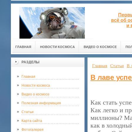
Первы
всё об 
и 
ГЛАВНАЯ
НОВОСТИ КОСМОСА
ВИДЕО О КОСМОСЕ
ПО
РАЗДЕЛЫ
Главная
Статьи
В 
В лаве успе
Главная
Новости космоса
Видео о космосе
Как стать усп
Полезная информация
Как легко и пр
Статьи
миллионы? Мал
Карта сайта
как в холодный
Фотогалерея