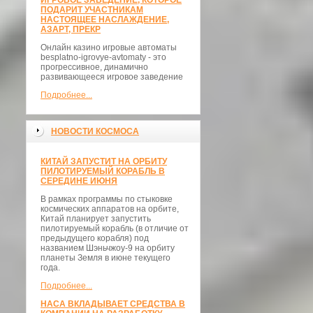
ИГРОВОЕ ЗАВЕДЕНИЕ, КОТОРОЕ
ПОДАРИТ УЧАСТНИКАМ
НАСТОЯЩЕЕ НАСЛАЖДЕНИЕ,
АЗАРТ, ПРЕКР
Онлайн казино игровые автоматы
besplatno-igrovye-avtomaty - это
прогрессивное, динамично
развивающееся игровое заведение
Подробнее...
НОВОСТИ КОСМОСА
КИТАЙ ЗАПУСТИТ НА ОРБИТУ
ПИЛОТИРУЕМЫЙ КОРАБЛЬ В
СЕРЕДИНЕ ИЮНЯ
В рамках программы по стыковке
космических аппаратов на орбите,
Китай планирует запустить
пилотируемый корабль (в отличие от
предыдущего корабля) под
названием Шэньчжоу-9 на орбиту
планеты Земля в июне текущего
года.
Подробнее...
НАСА ВКЛАДЫВАЕТ СРЕДСТВА В