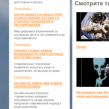
Смотрите т
для отдыха и досуга.
Подробнее...
КАК РАЗВИВАЕТСЯ ИНДУСТРИЯ
КАЗИНО ОНЛАЙН: ВЗГЛЯД СО
СТОРОНЫ ТЕХНОЛОГИЙ И
РЕГУЛИРОВАНИЯ
Мир цифровых развлечений за
последние десять лет изменился до
неузнаваемости
Подробнее...
Полет
ОНЛАЙН CASINO: НОВЫЕ
ВОЗМОЖНОСТИ ДЛЯ АЗАРТНЫХ
ИГР ПРЯМО ДОМА
Современные технологии
позволяют испытать азарт и
развлечения, не выходя из дома.
Подробнее...
KILOGRAM: НОВОЕ ИМЯ В МИРЕ
ОНЛАЙН-КАЗИНО
На планете уже б
Онлайн-казино KiloGram
семи миллиардов
стремительно набирает
популярность среди игроков,
предлагая современный подход к
азартным играм.