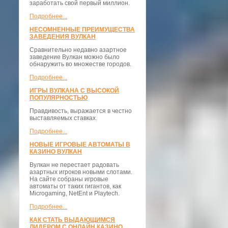
заработать свой первый миллион.
Подробнее...
НЕСОМНЕННЫЕ ПРЕИМУЩЕСТВА
ЗАВЕДЕНИЯ ВУЛКАН
Сравнительно недавно азартное
заведение Вулкан можно было
обнаружить во множестве городов.
Подробнее...
ИГРЫ ВУЛКАНА С ВЫСОКОЙ
ПОПУЛЯРНОСТЬЮ
Правдивость, выражается в честно
выставляемых ставках.
Подробнее...
НОВЫЕ ИГРОВЫЕ АВТОМАТЫ В
КАЗИНО ВУЛКАН
Вулкан не перестает радовать
азартных игроков новыми слотами.
На сайте собраны игровые
автоматы от таких гигантов, как
Microgaming, NetEnt и Playtech.
Подробнее...
КАК СТАТЬ ВЫДАЮЩИМСЯ
ЛИДЕРОМ С ОНЛАЙН КАЗИНО