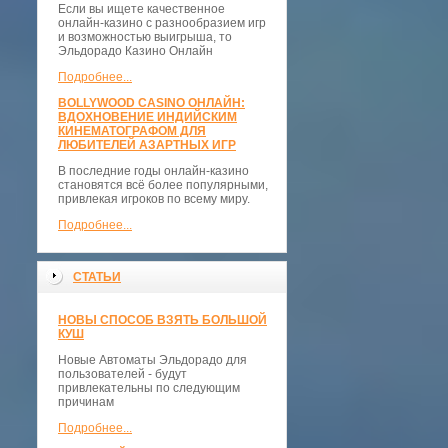
Если вы ищете качественное
онлайн-казино с разнообразием игр
и возможностью выигрыша, то
Эльдорадо Казино Онлайн
Подробнее...
BOLLYWOOD CASINO ОНЛАЙН:
ВДОХНОВЕНИЕ ИНДИЙСКИМ
КИНЕМАТОГРАФОМ ДЛЯ
ЛЮБИТЕЛЕЙ АЗАРТНЫХ ИГР
В последние годы онлайн-казино
становятся всё более популярными,
привлекая игроков по всему миру.
Подробнее...
СТАТЬИ
НОВЫ СПОСОБ ВЗЯТЬ БОЛЬШОЙ
КУШ
Новые Автоматы Эльдорадо для
пользователей - будут
привлекательны по следующим
причинам
Подробнее...