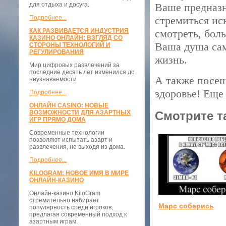
для отдыха и досуга.
Ваше предназн
Подробнее...
стремиться иск
КАК РАЗВИВАЕТСЯ ИНДУСТРИЯ
смотреть, бол
КАЗИНО ОНЛАЙН: ВЗГЛЯД СО
Ваша душа сам
СТОРОНЫ ТЕХНОЛОГИЙ И
РЕГУЛИРОВАНИЯ
жизнь.
Мир цифровых развлечений за
последние десять лет изменился до
А также посещ
неузнаваемости
здоровье! Еще
Подробнее...
ОНЛАЙН CASINO: НОВЫЕ
ВОЗМОЖНОСТИ ДЛЯ АЗАРТНЫХ
Смотрите т
ИГР ПРЯМО ДОМА
Современные технологии
позволяют испытать азарт и
развлечения, не выходя из дома.
Подробнее...
KILOGRAM: НОВОЕ ИМЯ В МИРЕ
ОНЛАЙН-КАЗИНО
Онлайн-казино KiloGram
стремительно набирает
Марс соберись
популярность среди игроков,
предлагая современный подход к
азартным играм.