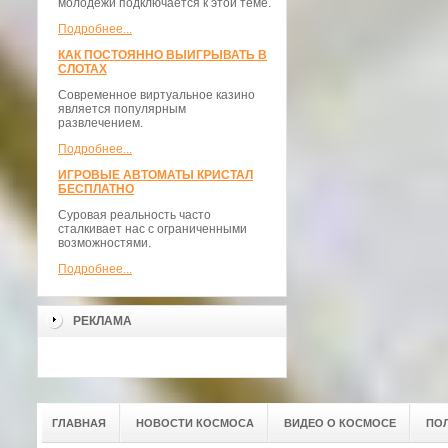
молодежи подключается к этой теме.
Подробнее...
КАК ПОСТОЯННО ВЫИГРЫВАТЬ В
СЛОТАХ
Современное виртуальное казино
является популярным
развлечением.
Подробнее...
ИГРОВЫЕ АВТОМАТЫ КРИСТАЛ
БЕСПЛАТНО
Суровая реальность часто
сталкивает нас с ограниченными
возможностями.
Подробнее...
РЕКЛАМА
ГЛАВНАЯ
НОВОСТИ КОСМОСА
ВИДЕО О КОСМОСЕ
ПО