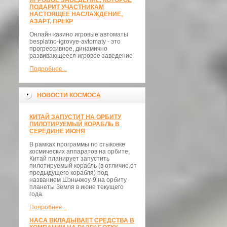
ИГРОВОЕ ЗАВЕДЕНИЕ, КОТОРОЕ
ПОДАРИТ УЧАСТНИКАМ
НАСТОЯЩЕЕ НАСЛАЖДЕНИЕ,
АЗАРТ, ПРЕКР
Онлайн казино игровые автоматы
besplatno-igrovye-avtomaty - это
прогрессивное, динамично
развивающееся игровое заведение
Подробнее...
НОВОСТИ КОСМОСА
КИТАЙ ЗАПУСТИТ НА ОРБИТУ
ПИЛОТИРУЕМЫЙ КОРАБЛЬ В
СЕРЕДИНЕ ИЮНЯ
В рамках программы по стыковке
космических аппаратов на орбите,
Китай планирует запустить
пилотируемый корабль (в отличие от
предыдущего корабля) под
названием Шэньчжоу-9 на орбиту
планеты Земля в июне текущего
года.
Подробнее...
НАСА ВКЛАДЫВАЕТ СРЕДСТВА В