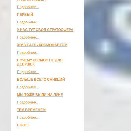
Подробнее...
ПЕРВЫЙ
Подробнее...
У НАС ТУТ СВОЯ СТРАТОСФЕРА
Подробнее...
ХОЧУ БЫТЬ КОСМОНАВТОМ
Подробнее...
ПОЧЕМУ КОСМОС НЕ ДЛЯ
ДЕВУШЕК
Подробнее...
БОЛЬШЕ ВСЕГО САНКЦИЙ
Подробнее...
МЫ ТОЖЕ БЫЛИ НА ЛУНЕ
Подробнее...
ТЕМ ВРЕМЕНЕМ
Подробнее...
ПОЛЕТ