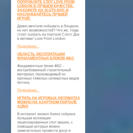
ПОПРОБУЙТЕ СЛОТ LOVE FROM
LONDON В ЛУЧШЕМ КАЧЕСТВЕ.
ЗАХОДИТЕ НА SLOTS-DOC И
НАСЛАЖДАЙТЕСЬ ЛУЧШЕЙ
ИГРОЙ.
Давно мечтали побывать в Лондоне,
но нет возможностей? Что же, тогда
стоит сыграть на портале Слотс Док
в автомат Love From London.
Подробнее...
ОБЛАСТЬ ЭКСПЛУАТАЦИИ
ФУНДАМЕНТНЫХ БЛОКОВ ФБС
Фундаментные блоки ФБС -
востребованный строительный
материал, производимый из
прочных тяжелых силикатных видов
бетона.
Подробнее...
ИГРАТЬ НА ИГРОВЫХ АВТОМАТАХ
МОЖНО НА АЗАРТНОМ ПОРТАЛЕ
AZINO
В интернет казино Азино собрана
большая коллекция
лицензированных слот машин, с
помощью которых можно
замечательно провести досуг и