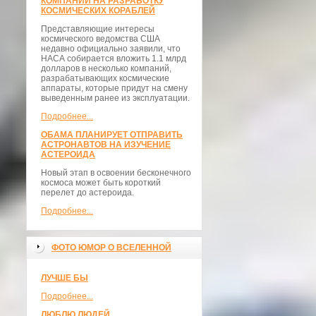
КОМПАНИИ НА РАЗРАБОТКУ
КОСМИЧЕСКИХ КОРАБЛЕЙ
Представляющие интересы
космического ведомства США
недавно официально заявили, что
НАСА собирается вложить 1.1 млрд
долларов в несколько компаний,
разрабатывающих космические
аппараты, которые придут на смену
выведенным ранее из эксплуатации.
Подробнее...
ОБАМА ПЛАНИРУЕТ ОТПРАВИТЬ
АСТРОНАВТОВ НА ИЗУЧЕНИЕ
АСТЕРОИДА
Новый этап в освоении бесконечного
космоса может быть короткий
перелет до астероида.
Подробнее...
ФОТО ЮМОР О ВСЕЛЕННОЙ
ЛУЧШЕ БЫ
Подробнее...
ЛЮБЛЮ ЛЮДЕЙ