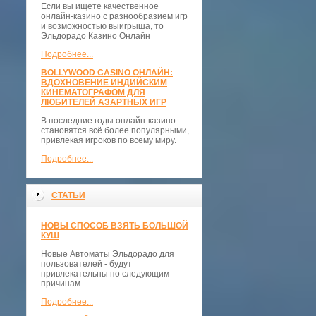
Если вы ищете качественное
онлайн-казино с разнообразием игр
и возможностью выигрыша, то
Эльдорадо Казино Онлайн
Подробнее...
BOLLYWOOD CASINO ОНЛАЙН:
ВДОХНОВЕНИЕ ИНДИЙСКИМ
КИНЕМАТОГРАФОМ ДЛЯ
ЛЮБИТЕЛЕЙ АЗАРТНЫХ ИГР
В последние годы онлайн-казино
становятся всё более популярными,
привлекая игроков по всему миру.
Подробнее...
СТАТЬИ
НОВЫ СПОСОБ ВЗЯТЬ БОЛЬШОЙ
КУШ
Новые Автоматы Эльдорадо для
пользователей - будут
привлекательны по следующим
причинам
Подробнее...