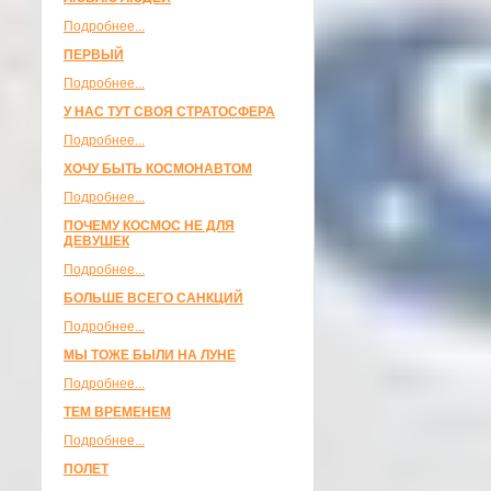
Подробнее...
ПЕРВЫЙ
Подробнее...
У НАС ТУТ СВОЯ СТРАТОСФЕРА
Подробнее...
ХОЧУ БЫТЬ КОСМОНАВТОМ
Подробнее...
ПОЧЕМУ КОСМОС НЕ ДЛЯ
ДЕВУШЕК
Подробнее...
БОЛЬШЕ ВСЕГО САНКЦИЙ
Подробнее...
МЫ ТОЖЕ БЫЛИ НА ЛУНЕ
Подробнее...
ТЕМ ВРЕМЕНЕМ
Подробнее...
ПОЛЕТ