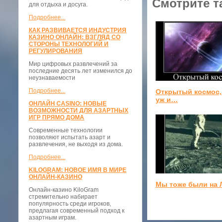
Смотрите т
для отдыха и досуга.
Подробнее...
КАК РАЗВИВАЕТСЯ ИНДУСТРИЯ
КАЗИНО ОНЛАЙН: ВЗГЛЯД СО
СТОРОНЫ ТЕХНОЛОГИЙ И
РЕГУЛИРОВАНИЯ
Мир цифровых развлечений за
последние десять лет изменился до
неузнаваемости
Подробнее...
Открытый космос, 
уж и…
ОНЛАЙН CASINO: НОВЫЕ
ВОЗМОЖНОСТИ ДЛЯ АЗАРТНЫХ
ИГР ПРЯМО ДОМА
Современные технологии
позволяют испытать азарт и
развлечения, не выходя из дома.
Подробнее...
KILOGRAM: НОВОЕ ИМЯ В МИРЕ
ОНЛАЙН-КАЗИНО
Мы тоже были на 
Онлайн-казино KiloGram
стремительно набирает
популярность среди игроков,
предлагая современный подход к
азартным играм.