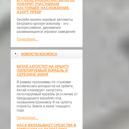
ИГРОВОЕ ЗАВЕДЕНИЕ, КОТОРОЕ
ПОДАРИТ УЧАСТНИКАМ
НАСТОЯЩЕЕ НАСЛАЖДЕНИЕ,
АЗАРТ, ПРЕКР
Онлайн казино игровые автоматы
besplatno-igrovye-avtomaty - это
прогрессивное, динамично
развивающееся игровое заведение
Подробнее...
НОВОСТИ КОСМОСА
КИТАЙ ЗАПУСТИТ НА ОРБИТУ
ПИЛОТИРУЕМЫЙ КОРАБЛЬ В
СЕРЕДИНЕ ИЮНЯ
В рамках программы по стыковке
космических аппаратов на орбите,
Китай планирует запустить
пилотируемый корабль (в отличие от
предыдущего корабля) под
названием Шэньчжоу-9 на орбиту
планеты Земля в июне текущего
года.
Подробнее...
НАСА ВКЛАДЫВАЕТ СРЕДСТВА В