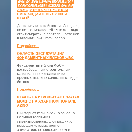
ПОПРОБУЙТЕ СЛОТ LOVE FROM
LONDON В ЛУЧШЕМ КАЧЕСТВЕ.
ЗАХОДИТЕ НА SLOTS-DOC И
НАСЛАЖДАЙТЕСЬ ЛУЧШЕЙ
ИГРОЙ.
Давно мечтали побывать в Лондоне,
но нет возможностей? Что же, тогда
стоит сыграть на портале Слотс Док
в автомат Love From London.
Подробнее...
ОБЛАСТЬ ЭКСПЛУАТАЦИИ
ФУНДАМЕНТНЫХ БЛОКОВ ФБС
Фундаментные блоки ФБС -
востребованный строительный
материал, производимый из
прочных тяжелых силикатных видов
бетона.
Подробнее...
ИГРАТЬ НА ИГРОВЫХ АВТОМАТАХ
МОЖНО НА АЗАРТНОМ ПОРТАЛЕ
AZINO
В интернет казино Азино собрана
большая коллекция
лицензированных слот машин, с
помощью которых можно
замечательно провести досуг и