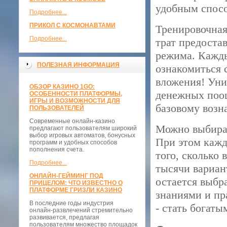
удобным спосо
Подробнее...
ПРИКОЛ С КОСМОНАВТАМИ
Тренировочная
Подробнее...
трат предоста
режима. Кажд
ПОЛЕЗНАЯ ИНФОРМАЦИЯ
ознакомиться 
вложения! Уни
ОБЗОР КАЗИНО 1GO:
денежных поощ
ОСОБЕННОСТИ ПЛАТФОРМЫ,
ИГРЫ И ВОЗМОЖНОСТИ ДЛЯ
базовому возн
ПОЛЬЗОВАТЕЛЕЙ
Современные онлайн-казино
Можно выбират
предлагают пользователям широкий
выбор игровых автоматов, бонусных
При этом кажд
программ и удобных способов
пополнения счета.
того, сколько 
Подробнее...
тысячи вариан
ОНЛАЙН-ГЕЙМИНГ ПОД
остается выбр
ПРИЦЕЛОМ: ЧТО ИЗВЕСТНО О
ПЛАТФОРМЕ ГРИЗЛИ КАЗИНО
знаниями и пр
В последние годы индустрия
- стать богат
онлайн-развлечений стремительно
развивается, предлагая
пользователям множество площадок