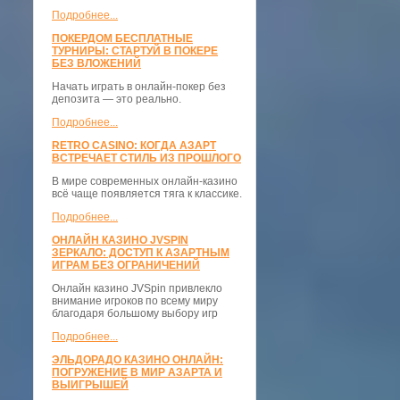
Подробнее...
ПОКЕРДОМ БЕСПЛАТНЫЕ
ТУРНИРЫ: СТАРТУЙ В ПОКЕРЕ
БЕЗ ВЛОЖЕНИЙ
Начать играть в онлайн-покер без
депозита — это реально.
Подробнее...
RETRO CASINO: КОГДА АЗАРТ
ВСТРЕЧАЕТ СТИЛЬ ИЗ ПРОШЛОГО
В мире современных онлайн-казино
всё чаще появляется тяга к классике.
Подробнее...
ОНЛАЙН КАЗИНО JVSPIN
ЗЕРКАЛО: ДОСТУП К АЗАРТНЫМ
ИГРАМ БЕЗ ОГРАНИЧЕНИЙ
Онлайн казино JVSpin привлекло
внимание игроков по всему миру
благодаря большому выбору игр
Подробнее...
ЭЛЬДОРАДО КАЗИНО ОНЛАЙН:
ПОГРУЖЕНИЕ В МИР АЗАРТА И
ВЫИГРЫШЕЙ