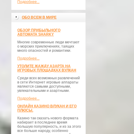
Подробнее...
ОБО ВСЕМ В МИРЕ
ОБЗОР ПРИБЫЛЬНОГО
АВТОМАТА SHARKY
Многие современные люди мечтают
о морских приключениях, таящих
много опасностей и романтики.
Подробнее...
УТОЛИТЕ ЖАЖДУ АЗАРТА НА
ИГРОВЫХ ПЛОЩАДКАХ ВУЛКАН
Среди всех возможных развлечений
в сети Интернет игровые аппараты
являются самыми доступными,
увлекательными и азартными.
Подробнее...
ОНЛАЙН КАЗИНО ВЛУКАН И ЕГО
ПЛЮСЫ.
Казино так сказать нового формата
набирает в последнее время
большую популярность, и из за этого
все больше народу, особенно