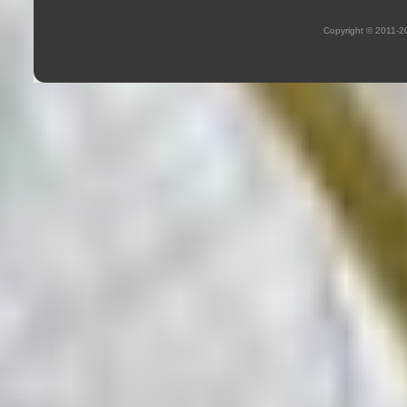
Copyright © 2011-