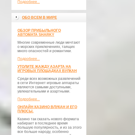
Подробнее...
ОБО ВСЕМ В МИРЕ
ОБЗОР ПРИБЫЛЬНОГО
АВТОМАТА SHARKY
Многие современные люди мечтают
о морских приключениях, таящих
много опасностей и романтики.
Подробнее...
УТОЛИТЕ ЖАЖДУ АЗАРТА НА
ИГРОВЫХ ПЛОЩАДКАХ ВУЛКАН
Среди всех возможных развлечений
в сети Интернет игровые аппараты
являются самыми доступными,
увлекательными и азартными.
Подробнее...
ОНЛАЙН КАЗИНО ВЛУКАН И ЕГО
ПЛЮСЫ.
Казино так сказать нового формата
набирает в последнее время
большую популярность, и из за этого
все больше народу, особенно