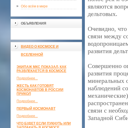
являются вопр
Обо всём в мире
дельтовых.
ОБЪЯВЛЕНИЯ
Очевидно, что
связи между с
водопроницае
ВИДЕО О КОСМОСЕ И
развития дель
ВСЕЛЕННОЙ
Совершенно о
ЭКИПАЖ МКС ПОКАЗАЛ, КАК
РАЗВЛЕКАЕТСЯ В КОСМОСЕ
развития проц
Подробнее...
минеральных 
ЖЕСТЬ КАК ГОТОВЯТ
наблюдений с
КОСМОНАВТОВ В РОССИИ
ПРИКОЛ
механические)
Подробнее...
распространен
ПЕРВЫЙ КОСМОНАВТ
связи с необх
Подробнее...
Западной Сиб
ЧТО БУДЕТ ЕСЛИ ПУКНУТЬ ИЛИ
ЗАПЛАКАТЬ В КОСМОСЕ