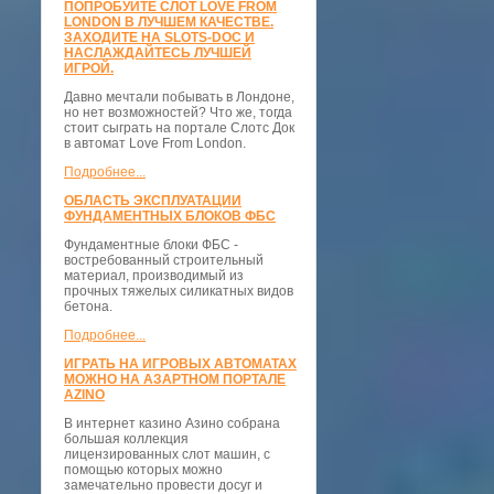
ПОПРОБУЙТЕ СЛОТ LOVE FROM
LONDON В ЛУЧШЕМ КАЧЕСТВЕ.
ЗАХОДИТЕ НА SLOTS-DOC И
НАСЛАЖДАЙТЕСЬ ЛУЧШЕЙ
ИГРОЙ.
Давно мечтали побывать в Лондоне,
но нет возможностей? Что же, тогда
стоит сыграть на портале Слотс Док
в автомат Love From London.
Подробнее...
ОБЛАСТЬ ЭКСПЛУАТАЦИИ
ФУНДАМЕНТНЫХ БЛОКОВ ФБС
Фундаментные блоки ФБС -
востребованный строительный
материал, производимый из
прочных тяжелых силикатных видов
бетона.
Подробнее...
ИГРАТЬ НА ИГРОВЫХ АВТОМАТАХ
МОЖНО НА АЗАРТНОМ ПОРТАЛЕ
AZINO
В интернет казино Азино собрана
большая коллекция
лицензированных слот машин, с
помощью которых можно
замечательно провести досуг и