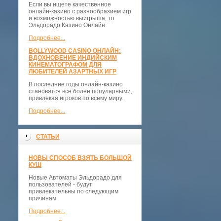
Если вы ищете качественное
онлайн-казино с разнообразием игр
и возможностью выигрыша, то
Эльдорадо Казино Онлайн
Подробнее...
BOLLYWOOD CASINO ОНЛАЙН:
ВДОХНОВЕНИЕ ИНДИЙСКИМ
КИНЕМАТОГРАФОМ ДЛЯ
ЛЮБИТЕЛЕЙ АЗАРТНЫХ ИГР
В последние годы онлайн-казино
становятся всё более популярными,
привлекая игроков по всему миру.
Подробнее...
СТАТЬИ
НОВЫ СПОСОБ ВЗЯТЬ БОЛЬШОЙ
КУШ
Новые Автоматы Эльдорадо для
пользователей - будут
привлекательны по следующим
причинам
Подробнее...