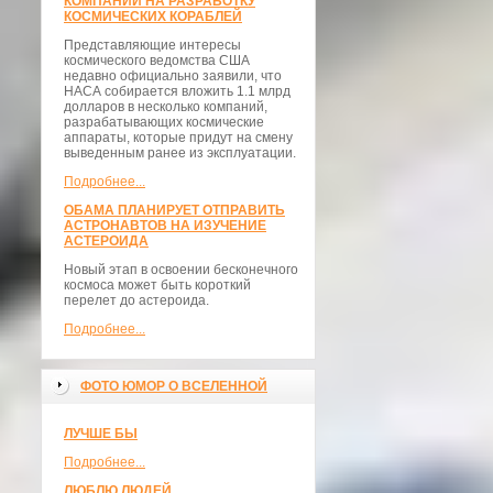
КОМПАНИИ НА РАЗРАБОТКУ
КОСМИЧЕСКИХ КОРАБЛЕЙ
Представляющие интересы
космического ведомства США
недавно официально заявили, что
НАСА собирается вложить 1.1 млрд
долларов в несколько компаний,
разрабатывающих космические
аппараты, которые придут на смену
выведенным ранее из эксплуатации.
Подробнее...
ОБАМА ПЛАНИРУЕТ ОТПРАВИТЬ
АСТРОНАВТОВ НА ИЗУЧЕНИЕ
АСТЕРОИДА
Новый этап в освоении бесконечного
космоса может быть короткий
перелет до астероида.
Подробнее...
ФОТО ЮМОР О ВСЕЛЕННОЙ
ЛУЧШЕ БЫ
Подробнее...
ЛЮБЛЮ ЛЮДЕЙ