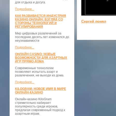
для отдыха и досуга.
Подробнее...
КАК РАЗВИВАЕТСЯ ИНДУСТРИЯ
КАЗИНО ОНЛАЙН: ВЗГЛЯД СО
Сергей понял
СТОРОНЫ ТЕХНОЛОГИЙ И
РЕГУЛИРОВАНИЯ
Мир цифровых развлечений за
последние десять лет изменился до
неузнаваемости
Подробнее...
ОНЛАЙН CASINO: НОВЫЕ
ВОЗМОЖНОСТИ ДЛЯ АЗАРТНЫХ
ИГР ПРЯМО ДОМА
Современные технологии
позволяют испытать азарт и
развлечения, не выходя из дома.
Подробнее...
KILOGRAM: НОВОЕ ИМЯ В МИРЕ
ОНЛАЙН-КАЗИНО
Онлайн-казино KiloGram
стремительно набирает
популярность среди игроков,
предлагая современный подход к
азартным играм.