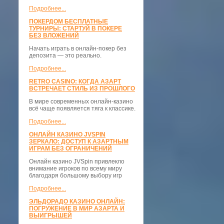
Подробнее...
ПОКЕРДОМ БЕСПЛАТНЫЕ
ТУРНИРЫ: СТАРТУЙ В ПОКЕРЕ
БЕЗ ВЛОЖЕНИЙ
Начать играть в онлайн-покер без
депозита — это реально.
Подробнее...
RETRO CASINO: КОГДА АЗАРТ
ВСТРЕЧАЕТ СТИЛЬ ИЗ ПРОШЛОГО
В мире современных онлайн-казино
всё чаще появляется тяга к классике.
Подробнее...
ОНЛАЙН КАЗИНО JVSPIN
ЗЕРКАЛО: ДОСТУП К АЗАРТНЫМ
ИГРАМ БЕЗ ОГРАНИЧЕНИЙ
Онлайн казино JVSpin привлекло
внимание игроков по всему миру
благодаря большому выбору игр
Подробнее...
ЭЛЬДОРАДО КАЗИНО ОНЛАЙН:
ПОГРУЖЕНИЕ В МИР АЗАРТА И
ВЫИГРЫШЕЙ