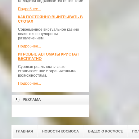
молодежи подключается к этой теме.
Подробнее...
КАК ПОСТОЯННО ВЫИГРЫВАТЬ В
СЛОТАХ
Современное виртуальное казино
является популярным
развлечением.
Подробнее...
ИГРОВЫЕ АВТОМАТЫ КРИСТАЛ
БЕСПЛАТНО
Суровая реальность часто
сталкивает нас с ограниченными
возможностями.
Подробнее...
РЕКЛАМА
ГЛАВНАЯ
НОВОСТИ КОСМОСА
ВИДЕО О КОСМОСЕ
ПО