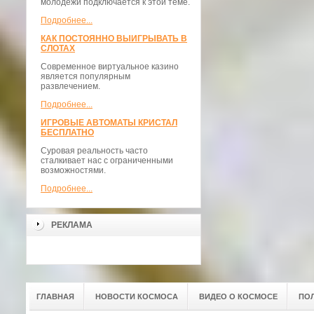
молодежи подключается к этой теме.
Подробнее...
КАК ПОСТОЯННО ВЫИГРЫВАТЬ В
СЛОТАХ
Современное виртуальное казино
является популярным
развлечением.
Подробнее...
ИГРОВЫЕ АВТОМАТЫ КРИСТАЛ
БЕСПЛАТНО
Суровая реальность часто
сталкивает нас с ограниченными
возможностями.
Подробнее...
РЕКЛАМА
ГЛАВНАЯ
НОВОСТИ КОСМОСА
ВИДЕО О КОСМОСЕ
ПО