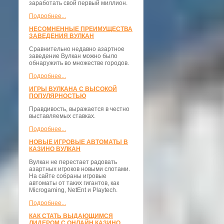
заработать свой первый миллион.
Подробнее...
НЕСОМНЕННЫЕ ПРЕИМУЩЕСТВА
ЗАВЕДЕНИЯ ВУЛКАН
Сравнительно недавно азартное
заведение Вулкан можно было
обнаружить во множестве городов.
Подробнее...
ИГРЫ ВУЛКАНА С ВЫСОКОЙ
ПОПУЛЯРНОСТЬЮ
Правдивость, выражается в честно
выставляемых ставках.
Подробнее...
НОВЫЕ ИГРОВЫЕ АВТОМАТЫ В
КАЗИНО ВУЛКАН
Вулкан не перестает радовать
азартных игроков новыми слотами.
На сайте собраны игровые
автоматы от таких гигантов, как
Microgaming, NetEnt и Playtech.
Подробнее...
КАК СТАТЬ ВЫДАЮЩИМСЯ
ЛИДЕРОМ С ОНЛАЙН КАЗИНО