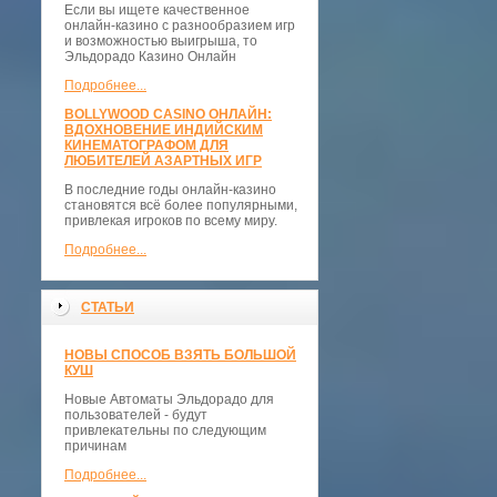
Если вы ищете качественное
онлайн-казино с разнообразием игр
и возможностью выигрыша, то
Эльдорадо Казино Онлайн
Подробнее...
BOLLYWOOD CASINO ОНЛАЙН:
ВДОХНОВЕНИЕ ИНДИЙСКИМ
КИНЕМАТОГРАФОМ ДЛЯ
ЛЮБИТЕЛЕЙ АЗАРТНЫХ ИГР
В последние годы онлайн-казино
становятся всё более популярными,
привлекая игроков по всему миру.
Подробнее...
СТАТЬИ
НОВЫ СПОСОБ ВЗЯТЬ БОЛЬШОЙ
КУШ
Новые Автоматы Эльдорадо для
пользователей - будут
привлекательны по следующим
причинам
Подробнее...