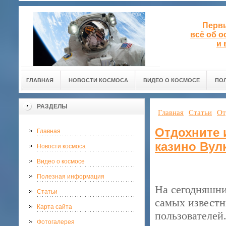
Первы
всё об 
и 
ГЛАВНАЯ
НОВОСТИ КОСМОСА
ВИДЕО О КОСМОСЕ
ПО
РАЗДЕЛЫ
Главная
Статьи
От
Отдохните 
Главная
казино Вул
Новости космоса
Видео о космосе
Полезная информация
На сегодняшн
Статьи
самых известн
Карта сайта
пользователей.
Фотогалерея