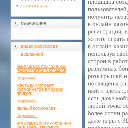
площадка созд
Обо всём в мире
пользователей,
получить неза
в
онлайн
кази
ОБЪЯВЛЕНИЯ
регистрация, 
хотите играть 
в
онлайн
кази
ВИДЕО О КОСМОСЕ И
используя сво
ВСЕЛЕННОЙ
сторон в рабо
ЭКИПАЖ МКС ПОКАЗАЛ, КАК
различных бон
РАЗВЛЕКАЕТСЯ В КОСМОСЕ
розыгрышей и 
Подробнее...
посвящены раз
ЖЕСТЬ КАК ГОТОВЯТ
найти здесь дл
КОСМОНАВТОВ В РОССИИ
ПРИКОЛ
есть даже моби
Подробнее...
любой точке з
ПЕРВЫЙ КОСМОНАВТ
более сотни р
Подробнее...
даже игры с 3
ЧТО БУДЕТ ЕСЛИ ПУКНУТЬ ИЛИ
проблем можно
ЗАПЛАКАТЬ В КОСМОСЕ