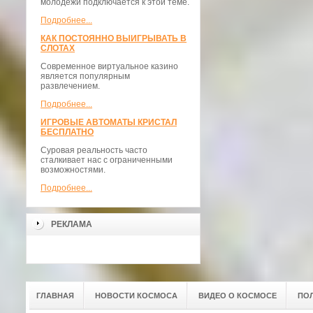
молодежи подключается к этой теме.
Подробнее...
КАК ПОСТОЯННО ВЫИГРЫВАТЬ В
СЛОТАХ
Современное виртуальное казино
является популярным
развлечением.
Подробнее...
ИГРОВЫЕ АВТОМАТЫ КРИСТАЛ
БЕСПЛАТНО
Суровая реальность часто
сталкивает нас с ограниченными
возможностями.
Подробнее...
РЕКЛАМА
ГЛАВНАЯ
НОВОСТИ КОСМОСА
ВИДЕО О КОСМОСЕ
ПО