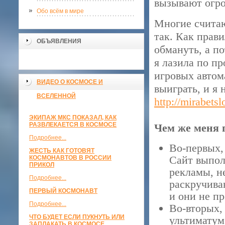
вызывают огро
Обо всём в мире
Многие считаю
так. Как прав
ОБЪЯВЛЕНИЯ
обмануть, а п
я лазила по п
игровых автом
ВИДЕО О КОСМОСЕ И
выиграть, и я 
ВСЕЛЕННОЙ
http://mirabets
ЭКИПАЖ МКС ПОКАЗАЛ, КАК
РАЗВЛЕКАЕТСЯ В КОСМОСЕ
Чем же меня 
Подробнее...
Во-первых,
ЖЕСТЬ КАК ГОТОВЯТ
Сайт выпол
КОСМОНАВТОВ В РОССИИ
ПРИКОЛ
рекламы, не
Подробнее...
раскручиваю
ПЕРВЫЙ КОСМОНАВТ
и они не пр
Подробнее...
Во-вторых,
ЧТО БУДЕТ ЕСЛИ ПУКНУТЬ ИЛИ
ультиматум 
ЗАПЛАКАТЬ В КОСМОСЕ