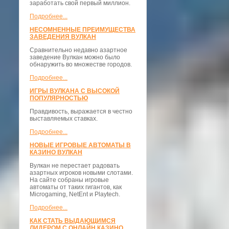
заработать свой первый миллион.
Подробнее...
НЕСОМНЕННЫЕ ПРЕИМУЩЕСТВА
ЗАВЕДЕНИЯ ВУЛКАН
Сравнительно недавно азартное
заведение Вулкан можно было
обнаружить во множестве городов.
Подробнее...
ИГРЫ ВУЛКАНА С ВЫСОКОЙ
ПОПУЛЯРНОСТЬЮ
Правдивость, выражается в честно
выставляемых ставках.
Подробнее...
НОВЫЕ ИГРОВЫЕ АВТОМАТЫ В
КАЗИНО ВУЛКАН
Вулкан не перестает радовать
азартных игроков новыми слотами.
На сайте собраны игровые
автоматы от таких гигантов, как
Microgaming, NetEnt и Playtech.
Подробнее...
КАК СТАТЬ ВЫДАЮЩИМСЯ
ЛИДЕРОМ С ОНЛАЙН КАЗИНО