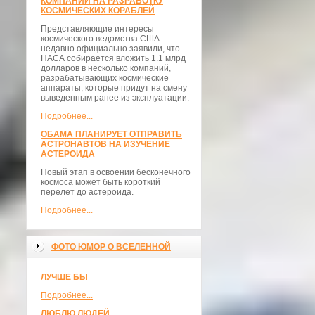
КОМПАНИИ НА РАЗРАБОТКУ
КОСМИЧЕСКИХ КОРАБЛЕЙ
Представляющие интересы
космического ведомства США
недавно официально заявили, что
НАСА собирается вложить 1.1 млрд
долларов в несколько компаний,
разрабатывающих космические
аппараты, которые придут на смену
выведенным ранее из эксплуатации.
Подробнее...
ОБАМА ПЛАНИРУЕТ ОТПРАВИТЬ
АСТРОНАВТОВ НА ИЗУЧЕНИЕ
АСТЕРОИДА
Новый этап в освоении бесконечного
космоса может быть короткий
перелет до астероида.
Подробнее...
ФОТО ЮМОР О ВСЕЛЕННОЙ
ЛУЧШЕ БЫ
Подробнее...
ЛЮБЛЮ ЛЮДЕЙ