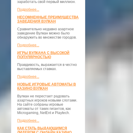
заработать свой первый миллион.
Подробнее...
НЕСОМНЕННЫЕ ПРЕИМУЩЕСТВА
ЗАВЕДЕНИЯ ВУЛКАН
Сравнительно недавно азартное
заведение Вулкан можно было
обнаружить во множестве городов.
Подробнее...
ИГРЫ ВУЛКАНА С ВЫСОКОЙ
ПОПУЛЯРНОСТЬЮ
Правдивость, выражается в честно
выставляемых ставках.
Подробнее...
НОВЫЕ ИГРОВЫЕ АВТОМАТЫ В
КАЗИНО ВУЛКАН
Вулкан не перестает радовать
азартных игроков новыми слотами.
На сайте собраны игровые
автоматы от таких гигантов, как
Microgaming, NetEnt и Playtech.
Подробнее...
КАК СТАТЬ ВЫДАЮЩИМСЯ
ЛИДЕРОМ С ОНЛАЙН КАЗИНО