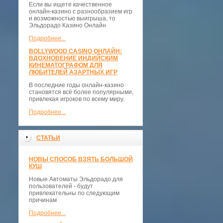
Если вы ищете качественное
онлайн-казино с разнообразием игр
и возможностью выигрыша, то
Эльдорадо Казино Онлайн
Подробнее...
BOLLYWOOD CASINO ОНЛАЙН:
ВДОХНОВЕНИЕ ИНДИЙСКИМ
КИНЕМАТОГРАФОМ ДЛЯ
ЛЮБИТЕЛЕЙ АЗАРТНЫХ ИГР
В последние годы онлайн-казино
становятся всё более популярными,
привлекая игроков по всему миру.
Подробнее...
СТАТЬИ
НОВЫ СПОСОБ ВЗЯТЬ БОЛЬШОЙ
КУШ
Новые Автоматы Эльдорадо для
пользователей - будут
привлекательны по следующим
причинам
Подробнее...