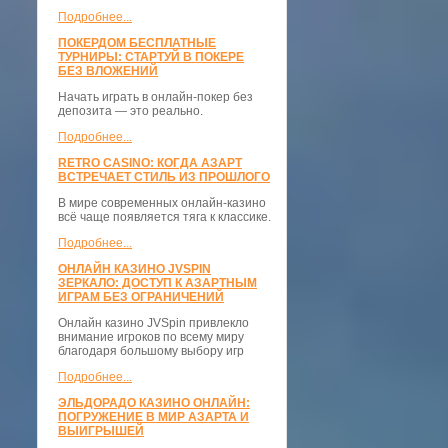
Подробнее...
ПОКЕРДОМ БЕСПЛАТНЫЕ
ТУРНИРЫ: СТАРТУЙ В ПОКЕРЕ
БЕЗ ВЛОЖЕНИЙ
Начать играть в онлайн-покер без
депозита — это реально.
Подробнее...
RETRO CASINO: КОГДА АЗАРТ
ВСТРЕЧАЕТ СТИЛЬ ИЗ ПРОШЛОГО
В мире современных онлайн-казино
всё чаще появляется тяга к классике.
Подробнее...
ОНЛАЙН КАЗИНО JVSPIN
ЗЕРКАЛО: ДОСТУП К АЗАРТНЫМ
ИГРАМ БЕЗ ОГРАНИЧЕНИЙ
Онлайн казино JVSpin привлекло
внимание игроков по всему миру
благодаря большому выбору игр
Подробнее...
ЭЛЬДОРАДО КАЗИНО ОНЛАЙН:
ПОГРУЖЕНИЕ В МИР АЗАРТА И
ВЫИГРЫШЕЙ