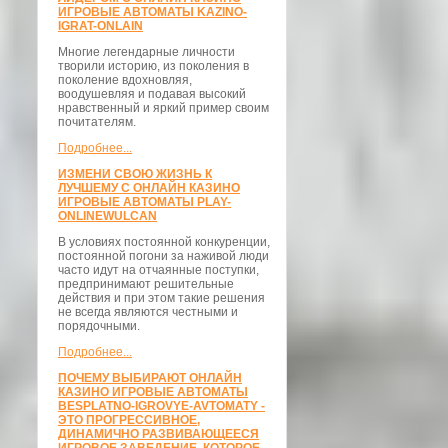
ИГРОВЫЕ АВТОМАТЫ KAZINO-
IGRAT-ONLAIN
Многие легендарные личности
творили историю, из поколения в
поколение вдохновляя,
воодушевляя и подавая высокий
нравственный и яркий пример своим
почитателям.
Подробнее...
ИЗМЕНИ СВОЮ ЖИЗНЬ К
ЛУЧШЕМУ С ОНЛАЙН КАЗИНО
ИГРОВЫЕ АВТОМАТЫ PLAY-
ONLINEWULCAN
В условиях постоянной конкуренции,
постоянной погони за наживой люди
часто идут на отчаянные поступки,
предпринимают решительные
действия и при этом такие решения
не всегда являются честными и
порядочными.
Подробнее...
ПОЧЕМУ ВЫБИРАЮТ ОНЛАЙН
КАЗИНО ИГРОВЫЕ АВТОМАТЫ
BESPLATNO-IGROVYE-AVTOMATY -
ЭТО ПРОГРЕССИВНОЕ,
ДИНАМИЧНО РАЗВИВАЮЩЕЕСЯ