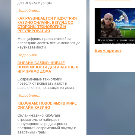
для отдыха и досуга.
Подробнее...
КАК РАЗВИВАЕТСЯ ИНДУСТРИЯ
КАЗИНО ОНЛАЙН: ВЗГЛЯД СО
СТОРОНЫ ТЕХНОЛОГИЙ И
РЕГУЛИРОВАНИЯ
Мир цифровых развлечений за
последние десять лет изменился до
неузнаваемости
Всем привет
Подробнее...
ОНЛАЙН CASINO: НОВЫЕ
ВОЗМОЖНОСТИ ДЛЯ АЗАРТНЫХ
ИГР ПРЯМО ДОМА
Современные технологии
позволяют испытать азарт и
развлечения, не выходя из дома.
Подробнее...
KILOGRAM: НОВОЕ ИМЯ В МИРЕ
ОНЛАЙН-КАЗИНО
Онлайн-казино KiloGram
стремительно набирает
популярность среди игроков,
предлагая современный подход к
азартным играм.