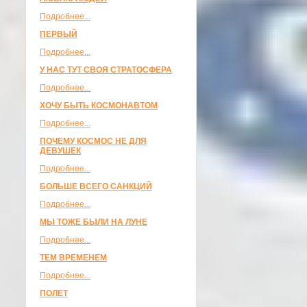
Подробнее...
ПЕРВЫЙ
Подробнее...
У НАС ТУТ СВОЯ СТРАТОСФЕРА
Подробнее...
ХОЧУ БЫТЬ КОСМОНАВТОМ
Подробнее...
ПОЧЕМУ КОСМОС НЕ ДЛЯ
ДЕВУШЕК
Подробнее...
БОЛЬШЕ ВСЕГО САНКЦИЙ
Подробнее...
МЫ ТОЖЕ БЫЛИ НА ЛУНЕ
Подробнее...
ТЕМ ВРЕМЕНЕМ
Подробнее...
ПОЛЕТ