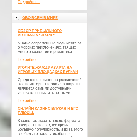
Подробнее...
ОБО ВСЕМ В МИРЕ
ОБЗОР ПРИБЫЛЬНОГО
АВТОМАТА SHARKY
Многие современные люди мечтают
о морских приключениях, таящих
много опасностей и романтики.
Подробнее...
УТОЛИТЕ ЖАЖДУ АЗАРТА НА
ИГРОВЫХ ПЛОЩАДКАХ ВУЛКАН
Среди всех возможных развлечений
в сети Интернет игровые аппараты
являются самыми доступными,
увлекательными и азартными.
Подробнее...
ОНЛАЙН КАЗИНО ВЛУКАН И ЕГО
ПЛЮСЫ.
Казино так сказать нового формата
набирает в последнее время
большую популярность, и из за этого
все больше народу, особенно