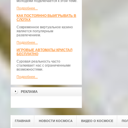
молодежи подключается к этой теме.
Подробнее...
КАК ПОСТОЯННО ВЫИГРЫВАТЬ В
СЛОТАХ
Современное виртуальное казино
является популярным
развлечением.
Подробнее...
ИГРОВЫЕ АВТОМАТЫ КРИСТАЛ
БЕСПЛАТНО
Суровая реальность часто
сталкивает нас с ограниченными
возможностями.
Подробнее...
РЕКЛАМА
ГЛАВНАЯ
НОВОСТИ КОСМОСА
ВИДЕО О КОСМОСЕ
ПО