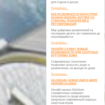
для отдыха и досуга.
Подробнее...
КАК РАЗВИВАЕТСЯ ИНДУСТРИЯ
КАЗИНО ОНЛАЙН: ВЗГЛЯД СО
СТОРОНЫ ТЕХНОЛОГИЙ И
РЕГУЛИРОВАНИЯ
Мир цифровых развлечений за
последние десять лет изменился до
неузнаваемости
Подробнее...
ОНЛАЙН CASINO: НОВЫЕ
ВОЗМОЖНОСТИ ДЛЯ АЗАРТНЫХ
ИГР ПРЯМО ДОМА
Современные технологии
позволяют испытать азарт и
развлечения, не выходя из дома.
Подробнее...
KILOGRAM: НОВОЕ ИМЯ В МИРЕ
ОНЛАЙН-КАЗИНО
Онлайн-казино KiloGram
стремительно набирает
популярность среди игроков,
предлагая современный подход к
азартным играм.