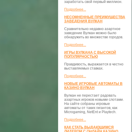
заработать свой первый миллион.
Подробнее...
НЕСОМНЕННЫЕ ПРЕИМУЩЕСТВА
ЗАВЕДЕНИЯ ВУЛКАН
Сравнительно недавно азартное
заведение Вулкан можно было
обнаружить во множестве городов.
Подробнее...
ИГРЫ ВУЛКАНА С ВЫСОКОЙ
ПОПУЛЯРНОСТЬЮ
Правдивость, выражается в честно
выставляемых ставках.
Подробнее...
НОВЫЕ ИГРОВЫЕ АВТОМАТЫ В
КАЗИНО ВУЛКАН
Вулкан не перестает радовать
азартных игроков новыми слотами.
На сайте собраны игровые
автоматы от таких гигантов, как
Microgaming, NetEnt и Playtech.
Подробнее...
КАК СТАТЬ ВЫДАЮЩИМСЯ
ЛИДЕРОМ С ОНЛАЙН КАЗИНО