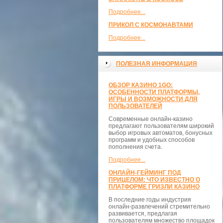
Подробнее...
ПРИКОЛ С КОСМОНАВТАМИ
Подробнее...
ПОЛЕЗНАЯ ИНФОРМАЦИЯ
ОБЗОР КАЗИНО 1GO:
ОСОБЕННОСТИ ПЛАТФОРМЫ,
ИГРЫ И ВОЗМОЖНОСТИ ДЛЯ
ПОЛЬЗОВАТЕЛЕЙ
Современные онлайн-казино
предлагают пользователям широкий
выбор игровых автоматов, бонусных
программ и удобных способов
пополнения счета.
Подробнее...
ОНЛАЙН-ГЕЙМИНГ ПОД
ПРИЦЕЛОМ: ЧТО ИЗВЕСТНО О
ПЛАТФОРМЕ ГРИЗЛИ КАЗИНО
В последние годы индустрия
онлайн-развлечений стремительно
развивается, предлагая
пользователям множество площадок