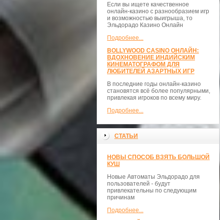
Если вы ищете качественное
онлайн-казино с разнообразием игр
и возможностью выигрыша, то
Эльдорадо Казино Онлайн
Подробнее...
BOLLYWOOD CASINO ОНЛАЙН:
ВДОХНОВЕНИЕ ИНДИЙСКИМ
КИНЕМАТОГРАФОМ ДЛЯ
ЛЮБИТЕЛЕЙ АЗАРТНЫХ ИГР
В последние годы онлайн-казино
становятся всё более популярными,
привлекая игроков по всему миру.
Подробнее...
СТАТЬИ
НОВЫ СПОСОБ ВЗЯТЬ БОЛЬШОЙ
КУШ
Новые Автоматы Эльдорадо для
пользователей - будут
привлекательны по следующим
причинам
Подробнее...