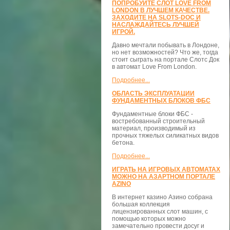
ПОПРОБУЙТЕ СЛОТ LOVE FROM
LONDON В ЛУЧШЕМ КАЧЕСТВЕ.
ЗАХОДИТЕ НА SLOTS-DOC И
НАСЛАЖДАЙТЕСЬ ЛУЧШЕЙ
ИГРОЙ.
Давно мечтали побывать в Лондоне,
но нет возможностей? Что же, тогда
стоит сыграть на портале Слотс Док
в автомат Love From London.
Подробнее...
ОБЛАСТЬ ЭКСПЛУАТАЦИИ
ФУНДАМЕНТНЫХ БЛОКОВ ФБС
Фундаментные блоки ФБС -
востребованный строительный
материал, производимый из
прочных тяжелых силикатных видов
бетона.
Подробнее...
ИГРАТЬ НА ИГРОВЫХ АВТОМАТАХ
МОЖНО НА АЗАРТНОМ ПОРТАЛЕ
AZINO
В интернет казино Азино собрана
большая коллекция
лицензированных слот машин, с
помощью которых можно
замечательно провести досуг и