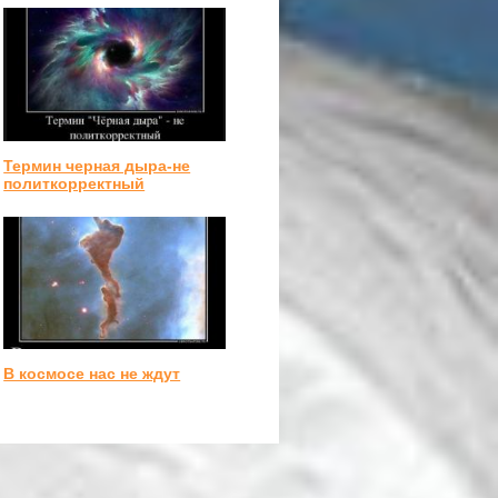
Термин черная дыра-не
политкорректный
В космосе нас не ждут