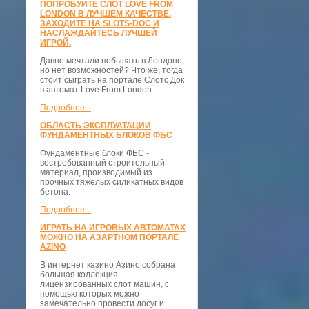
ПОПРОБУЙТЕ СЛОТ LOVE FROM
LONDON В ЛУЧШЕМ КАЧЕСТВЕ.
ЗАХОДИТЕ НА SLOTS-DOC И
НАСЛАЖДАЙТЕСЬ ЛУЧШЕЙ
ИГРОЙ.
Давно мечтали побывать в Лондоне,
но нет возможностей? Что же, тогда
стоит сыграть на портале Слотс Док
в автомат Love From London.
Подробнее...
ОБЛАСТЬ ЭКСПЛУАТАЦИИ
ФУНДАМЕНТНЫХ БЛОКОВ ФБС
Фундаментные блоки ФБС -
востребованный строительный
материал, производимый из
прочных тяжелых силикатных видов
бетона.
Подробнее...
ИГРАТЬ НА ИГРОВЫХ АВТОМАТАХ
МОЖНО НА АЗАРТНОМ ПОРТАЛЕ
AZINO
В интернет казино Азино собрана
большая коллекция
лицензированных слот машин, с
помощью которых можно
замечательно провести досуг и