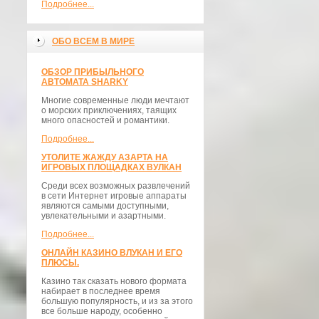
Подробнее...
ОБО ВСЕМ В МИРЕ
ОБЗОР ПРИБЫЛЬНОГО
АВТОМАТА SHARKY
Многие современные люди мечтают
о морских приключениях, таящих
много опасностей и романтики.
Подробнее...
УТОЛИТЕ ЖАЖДУ АЗАРТА НА
ИГРОВЫХ ПЛОЩАДКАХ ВУЛКАН
Среди всех возможных развлечений
в сети Интернет игровые аппараты
являются самыми доступными,
увлекательными и азартными.
Подробнее...
ОНЛАЙН КАЗИНО ВЛУКАН И ЕГО
ПЛЮСЫ.
Казино так сказать нового формата
набирает в последнее время
большую популярность, и из за этого
все больше народу, особенно