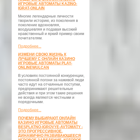
ИГРОВЫЕ АВТОМАТЫ KAZINO-
IGRAT-ONLAIN
Многие легендарные личности
творили историю, из поколения в
поколение вдохновляя,
воодушевляя и подавая высокий
нравственный и яркий пример своим
почитателям.
Подробнее...
ИЗМЕНИ СВОЮ ЖИЗНЬ К
ЛУЧШЕМУ С ОНЛАЙН КАЗИНО
ИГРОВЫЕ АВТОМАТЫ PLAY-
ONLINEWULCAN
В условиях постоянной конкуренции,
постоянной погони за наживой люди
часто идут на отчаянные поступки,
предпринимают решительные
действия и при этом такие решения
не всегда являются честными и
порядочными.
Подробнее...
ПОЧЕМУ ВЫБИРАЮТ ОНЛАЙН
КАЗИНО ИГРОВЫЕ АВТОМАТЫ
BESPLATNO-IGROVYE-AVTOMATY -
ЭТО ПРОГРЕССИВНОЕ,
ДИНАМИЧНО РАЗВИВАЮЩЕЕСЯ