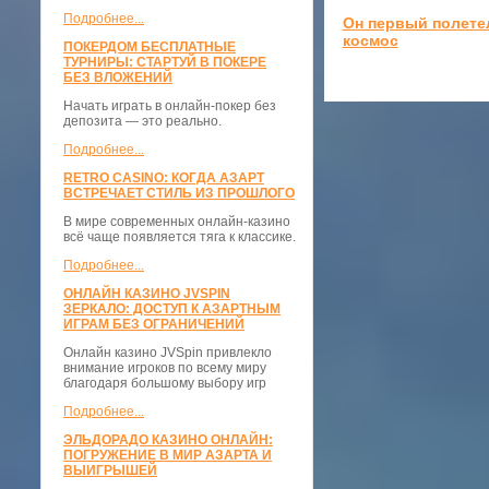
Подробнее...
Он первый полете
космос
ПОКЕРДОМ БЕСПЛАТНЫЕ
ТУРНИРЫ: СТАРТУЙ В ПОКЕРЕ
БЕЗ ВЛОЖЕНИЙ
Начать играть в онлайн-покер без
депозита — это реально.
Подробнее...
RETRO CASINO: КОГДА АЗАРТ
ВСТРЕЧАЕТ СТИЛЬ ИЗ ПРОШЛОГО
В мире современных онлайн-казино
всё чаще появляется тяга к классике.
Подробнее...
ОНЛАЙН КАЗИНО JVSPIN
ЗЕРКАЛО: ДОСТУП К АЗАРТНЫМ
ИГРАМ БЕЗ ОГРАНИЧЕНИЙ
Онлайн казино JVSpin привлекло
внимание игроков по всему миру
благодаря большому выбору игр
Подробнее...
ЭЛЬДОРАДО КАЗИНО ОНЛАЙН:
ПОГРУЖЕНИЕ В МИР АЗАРТА И
ВЫИГРЫШЕЙ