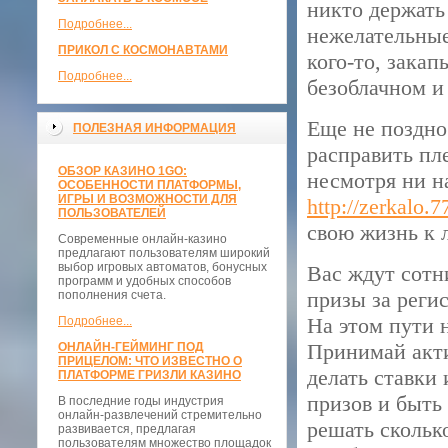
никто держать 
Подробнее...
нежелательные
ПРИКОЛ С КОСМОНАВТАМИ
кого-то, закап
Подробнее...
безоблачном и
Еще не поздно 
ПОЛЕЗНАЯ ИНФОРМАЦИЯ
расправить пл
ОБЗОР КАЗИНО 1GO:
несмотря ни н
ОСОБЕННОСТИ ПЛАТФОРМЫ,
ИГРЫ И ВОЗМОЖНОСТИ ДЛЯ
http://zerkalo.
ПОЛЬЗОВАТЕЛЕЙ
свою жизнь к 
Современные онлайн-казино
предлагают пользователям широкий
выбор игровых автоматов, бонусных
Вас ждут сотн
программ и удобных способов
призы за реги
пополнения счета.
На этом пути 
Подробнее...
Принимай акти
ОНЛАЙН-ГЕЙМИНГ ПОД
ПРИЦЕЛОМ: ЧТО ИЗВЕСТНО О
делать ставки
ПЛАТФОРМЕ ГРИЗЛИ КАЗИНО
призов и быть 
В последние годы индустрия
онлайн-развлечений стремительно
решать сколько
развивается, предлагая
пользователям множество площадок