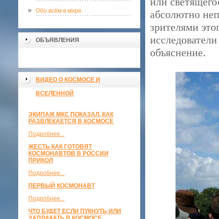
или светящегос
Обо всём в мире
абсолютно неп
зрителями этог
исследователи
ОБЪЯВЛЕНИЯ
объяснение.
ВИДЕО О КОСМОСЕ И
ВСЕЛЕННОЙ
ЭКИПАЖ МКС ПОКАЗАЛ, КАК
РАЗВЛЕКАЕТСЯ В КОСМОСЕ
Подробнее...
ЖЕСТЬ КАК ГОТОВЯТ
КОСМОНАВТОВ В РОССИИ
ПРИКОЛ
Подробнее...
ПЕРВЫЙ КОСМОНАВТ
Подробнее...
ЧТО БУДЕТ ЕСЛИ ПУКНУТЬ ИЛИ
ЗАПЛАКАТЬ В КОСМОСЕ