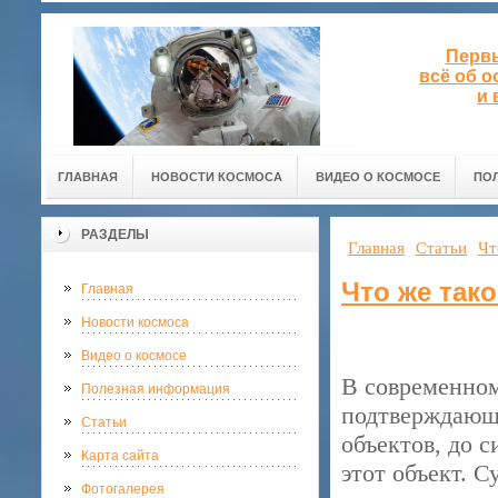
Первы
всё об 
и 
ГЛАВНАЯ
НОВОСТИ КОСМОСА
ВИДЕО О КОСМОСЕ
ПО
РАЗДЕЛЫ
Главная
Статьи
Чт
Что же так
Главная
Новости космоса
Видео о космосе
В современном
Полезная информация
подтверждающ
Статьи
объектов, до с
Карта сайта
этот объект. 
Фотогалерея