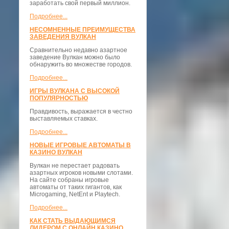
заработать свой первый миллион.
Подробнее...
НЕСОМНЕННЫЕ ПРЕИМУЩЕСТВА
ЗАВЕДЕНИЯ ВУЛКАН
Сравнительно недавно азартное
заведение Вулкан можно было
обнаружить во множестве городов.
Подробнее...
ИГРЫ ВУЛКАНА С ВЫСОКОЙ
ПОПУЛЯРНОСТЬЮ
Правдивость, выражается в честно
выставляемых ставках.
Подробнее...
НОВЫЕ ИГРОВЫЕ АВТОМАТЫ В
КАЗИНО ВУЛКАН
Вулкан не перестает радовать
азартных игроков новыми слотами.
На сайте собраны игровые
автоматы от таких гигантов, как
Microgaming, NetEnt и Playtech.
Подробнее...
КАК СТАТЬ ВЫДАЮЩИМСЯ
ЛИДЕРОМ С ОНЛАЙН КАЗИНО