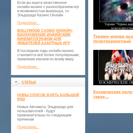
Если вы ищете качественное
онлайн-казино с разнообразием игр
и возможностью выигрыша, то
Эльдорадо Казино Онлайн
Подробнее...
BOLLYWOOD CASINO ОНЛАЙН:
ВДОХНОВЕНИЕ ИНДИЙСКИМ
Термин черная ды
КИНЕМАТОГРАФОМ ДЛЯ
политкорректный
ЛЮБИТЕЛЕЙ АЗАРТНЫХ ИГР
В последние годы онлайн-казино
становятся всё более популярными,
привлекая игроков по всему миру.
Подробнее...
СТАТЬИ
Космические поле
НОВЫ СПОСОБ ВЗЯТЬ БОЛЬШОЙ
такое…
КУШ
Новые Автоматы Эльдорадо для
пользователей - будут
привлекательны по следующим
причинам
Подробнее...