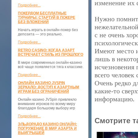
изменение их 
Подробнее...
ПОКЕРДОМ БЕСПЛАТНЫЕ
Нужно помнить
ТУРНИРЫ: СТАРТУЙ В ПОКЕРЕ
БЕЗ ВЛОЖЕНИЙ
нежелательной
Начать играть в онлайн-покер без
с не очень хор
депозита — это реально.
психологическ
Подробнее...
Имеют место 
RETRO CASINO: КОГДА АЗАРТ
ВСТРЕЧАЕТ СТИЛЬ ИЗ ПРОШЛОГО
лишь в некото
В мире современных онлайн-казино
исчезновения п
всё чаще появляется тяга к классике.
всего человек
Подробнее...
Очень редко д
ОНЛАЙН КАЗИНО JVSPIN
ЗЕРКАЛО: ДОСТУП К АЗАРТНЫМ
какие-то свер
ИГРАМ БЕЗ ОГРАНИЧЕНИЙ
информацию.
Онлайн казино JVSpin привлекло
внимание игроков по всему миру
благодаря большому выбору игр
Подробнее...
Смотрите т
ЭЛЬДОРАДО КАЗИНО ОНЛАЙН:
ПОГРУЖЕНИЕ В МИР АЗАРТА И
ВЫИГРЫШЕЙ