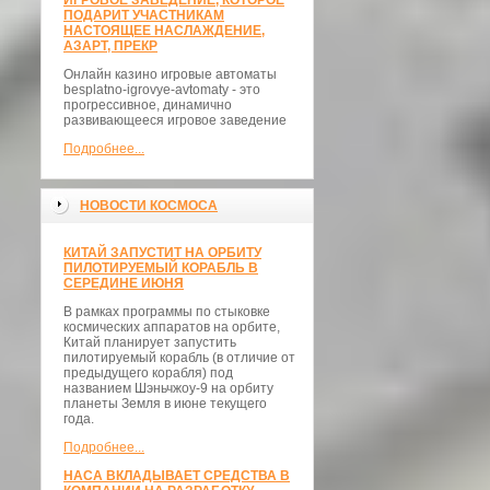
ИГРОВОЕ ЗАВЕДЕНИЕ, КОТОРОЕ
ПОДАРИТ УЧАСТНИКАМ
НАСТОЯЩЕЕ НАСЛАЖДЕНИЕ,
АЗАРТ, ПРЕКР
Онлайн казино игровые автоматы
besplatno-igrovye-avtomaty - это
прогрессивное, динамично
развивающееся игровое заведение
Подробнее...
НОВОСТИ КОСМОСА
КИТАЙ ЗАПУСТИТ НА ОРБИТУ
ПИЛОТИРУЕМЫЙ КОРАБЛЬ В
СЕРЕДИНЕ ИЮНЯ
В рамках программы по стыковке
космических аппаратов на орбите,
Китай планирует запустить
пилотируемый корабль (в отличие от
предыдущего корабля) под
названием Шэньчжоу-9 на орбиту
планеты Земля в июне текущего
года.
Подробнее...
НАСА ВКЛАДЫВАЕТ СРЕДСТВА В