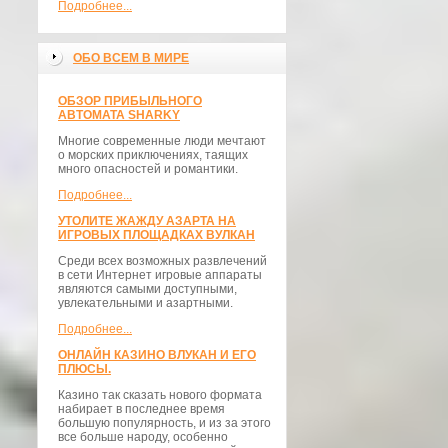
Подробнее...
ОБО ВСЕМ В МИРЕ
ОБЗОР ПРИБЫЛЬНОГО
АВТОМАТА SHARKY
Многие современные люди мечтают
о морских приключениях, таящих
много опасностей и романтики.
Подробнее...
УТОЛИТЕ ЖАЖДУ АЗАРТА НА
ИГРОВЫХ ПЛОЩАДКАХ ВУЛКАН
Среди всех возможных развлечений
в сети Интернет игровые аппараты
являются самыми доступными,
увлекательными и азартными.
Подробнее...
ОНЛАЙН КАЗИНО ВЛУКАН И ЕГО
ПЛЮСЫ.
Казино так сказать нового формата
набирает в последнее время
большую популярность, и из за этого
все больше народу, особенно