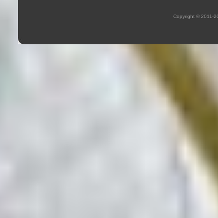
Copyright © 2011-