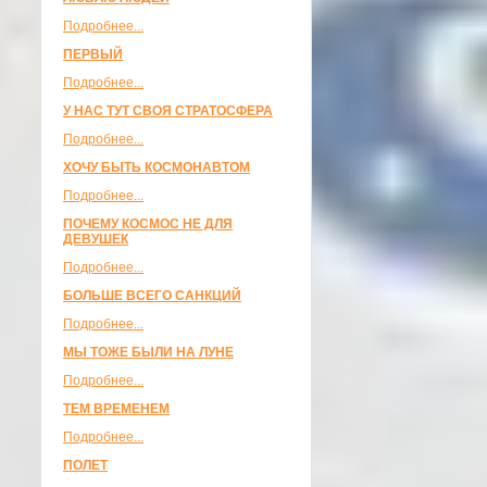
Подробнее...
ПЕРВЫЙ
Подробнее...
У НАС ТУТ СВОЯ СТРАТОСФЕРА
Подробнее...
ХОЧУ БЫТЬ КОСМОНАВТОМ
Подробнее...
ПОЧЕМУ КОСМОС НЕ ДЛЯ
ДЕВУШЕК
Подробнее...
БОЛЬШЕ ВСЕГО САНКЦИЙ
Подробнее...
МЫ ТОЖЕ БЫЛИ НА ЛУНЕ
Подробнее...
ТЕМ ВРЕМЕНЕМ
Подробнее...
ПОЛЕТ