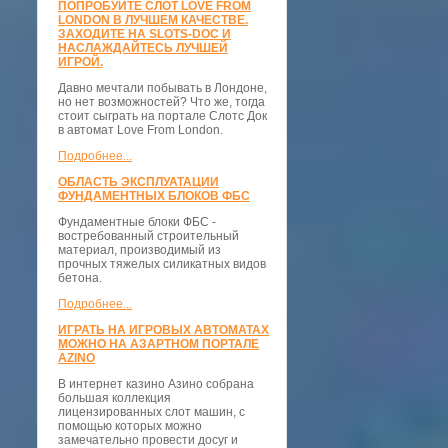
ПОПРОБУЙТЕ СЛОТ LOVE FROM
LONDON В ЛУЧШЕМ КАЧЕСТВЕ.
ЗАХОДИТЕ НА SLOTS-DOC И
НАСЛАЖДАЙТЕСЬ ЛУЧШЕЙ
ИГРОЙ.
Давно мечтали побывать в Лондоне,
но нет возможностей? Что же, тогда
стоит сыграть на портале Слотс Док
в автомат Love From London.
Подробнее...
ОБЛАСТЬ ЭКСПЛУАТАЦИИ
ФУНДАМЕНТНЫХ БЛОКОВ ФБС
Фундаментные блоки ФБС -
востребованный строительный
материал, производимый из
прочных тяжелых силикатных видов
бетона.
Подробнее...
ИГРАТЬ НА ИГРОВЫХ АВТОМАТАХ
МОЖНО НА АЗАРТНОМ ПОРТАЛЕ
AZINO
В интернет казино Азино собрана
большая коллекция
лицензированных слот машин, с
помощью которых можно
замечательно провести досуг и