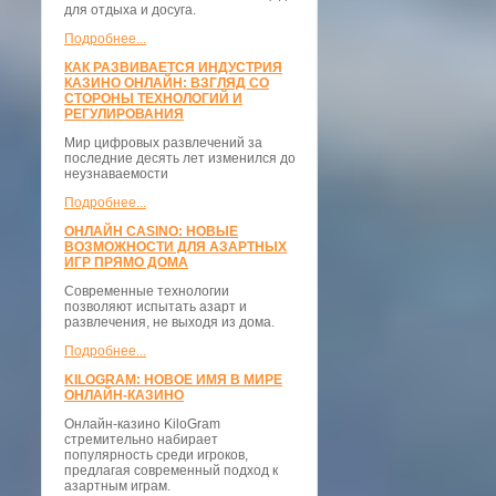
для отдыха и досуга.
Подробнее...
КАК РАЗВИВАЕТСЯ ИНДУСТРИЯ
КАЗИНО ОНЛАЙН: ВЗГЛЯД СО
СТОРОНЫ ТЕХНОЛОГИЙ И
РЕГУЛИРОВАНИЯ
Мир цифровых развлечений за
последние десять лет изменился до
неузнаваемости
Подробнее...
ОНЛАЙН CASINO: НОВЫЕ
ВОЗМОЖНОСТИ ДЛЯ АЗАРТНЫХ
ИГР ПРЯМО ДОМА
Современные технологии
позволяют испытать азарт и
развлечения, не выходя из дома.
Подробнее...
KILOGRAM: НОВОЕ ИМЯ В МИРЕ
ОНЛАЙН-КАЗИНО
Онлайн-казино KiloGram
стремительно набирает
популярность среди игроков,
предлагая современный подход к
азартным играм.