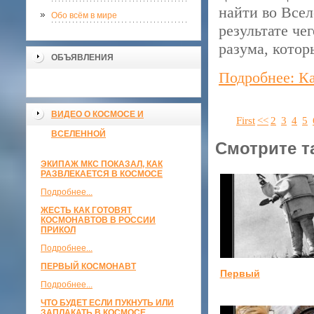
найти во Всел
Обо всём в мире
результате че
разума, котор
ОБЪЯВЛЕНИЯ
Подробнее: К
ВИДЕО О КОСМОСЕ И
First
<<
2
3
4
5
ВСЕЛЕННОЙ
Смотрите т
ЭКИПАЖ МКС ПОКАЗАЛ, КАК
РАЗВЛЕКАЕТСЯ В КОСМОСЕ
Подробнее...
ЖЕСТЬ КАК ГОТОВЯТ
КОСМОНАВТОВ В РОССИИ
ПРИКОЛ
Подробнее...
ПЕРВЫЙ КОСМОНАВТ
Первый
Подробнее...
ЧТО БУДЕТ ЕСЛИ ПУКНУТЬ ИЛИ
ЗАПЛАКАТЬ В КОСМОСЕ