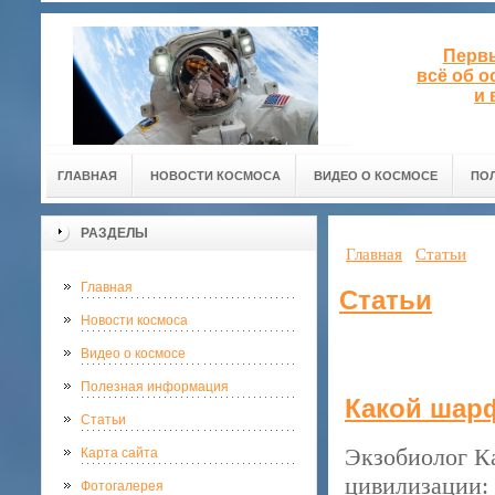
Первы
всё об 
и 
ГЛАВНАЯ
НОВОСТИ КОСМОСА
ВИДЕО О КОСМОСЕ
ПО
РАЗДЕЛЫ
Главная
Статьи
Главная
Статьи
Новости космоса
Видео о космосе
Полезная информация
Какой шарф
Статьи
Экзобиолог К
Карта сайта
цивилизации: 
Фотогалерея