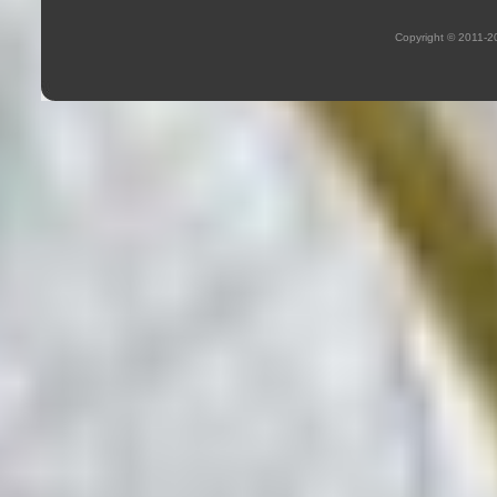
Copyright © 2011-