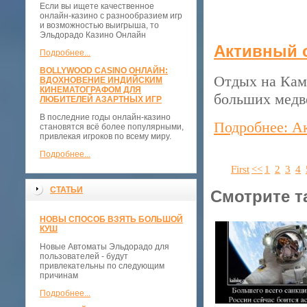
Если вы ищете качественное
онлайн-казино с разнообразием игр
и возможностью выигрыша, то
Эльдорадо Казино Онлайн
Активный 
Подробнее...
BOLLYWOOD CASINO ОНЛАЙН:
Отдых на Кам
ВДОХНОВЕНИЕ ИНДИЙСКИМ
КИНЕМАТОГРАФОМ ДЛЯ
больших медве
ЛЮБИТЕЛЕЙ АЗАРТНЫХ ИГР
В последние годы онлайн-казино
Подробнее: А
становятся всё более популярными,
привлекая игроков по всему миру.
Подробнее...
First
<<
1
2
3
4
СТАТЬИ
Смотрите т
НОВЫ СПОСОБ ВЗЯТЬ БОЛЬШОЙ
КУШ
Новые Автоматы Эльдорадо для
пользователей - будут
привлекательны по следующим
причинам
Подробнее...