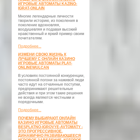
ИГРОВЫЕ АВТОМАТЫ KAZINO-
IGRAT-ONLAIN
Многие легендарные личности
творили историю, из поколения в
поколение вдохновляя,
воодушевляя и подавая высокий
нравственный и яркий пример своим
почитателям.
Подробнее...
ИЗМЕНИ СВОЮ ЖИЗНЬ К
ЛУЧШЕМУ С ОНЛАЙН КАЗИНО
ИГРОВЫЕ АВТОМАТЫ PLAY-
ONLINEWULCAN
В условиях постоянной конкуренции,
постоянной погони за наживой люди
часто идут на отчаянные поступки,
предпринимают решительные
действия и при этом такие решения
не всегда являются честными и
порядочными.
Подробнее...
ПОЧЕМУ ВЫБИРАЮТ ОНЛАЙН
КАЗИНО ИГРОВЫЕ АВТОМАТЫ
BESPLATNO-IGROVYE-AVTOMATY -
ЭТО ПРОГРЕССИВНОЕ,
ДИНАМИЧНО РАЗВИВАЮЩЕЕСЯ