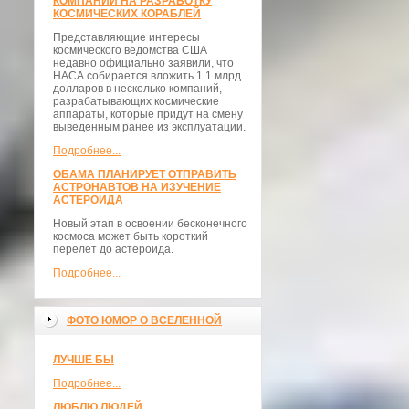
КОМПАНИИ НА РАЗРАБОТКУ
КОСМИЧЕСКИХ КОРАБЛЕЙ
Представляющие интересы
космического ведомства США
недавно официально заявили, что
НАСА собирается вложить 1.1 млрд
долларов в несколько компаний,
разрабатывающих космические
аппараты, которые придут на смену
выведенным ранее из эксплуатации.
Подробнее...
ОБАМА ПЛАНИРУЕТ ОТПРАВИТЬ
АСТРОНАВТОВ НА ИЗУЧЕНИЕ
АСТЕРОИДА
Новый этап в освоении бесконечного
космоса может быть короткий
перелет до астероида.
Подробнее...
ФОТО ЮМОР О ВСЕЛЕННОЙ
ЛУЧШЕ БЫ
Подробнее...
ЛЮБЛЮ ЛЮДЕЙ