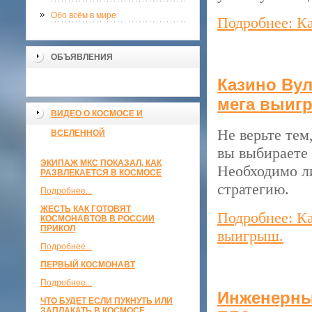
Обо всём в мире
Подробнее: Ка
ОБЪЯВЛЕНИЯ
Казино Вул
мега выиг
ВИДЕО О КОСМОСЕ И
Не верьте тем
ВСЕЛЕННОЙ
вы выбираете
ЭКИПАЖ МКС ПОКАЗАЛ, КАК
Необходимо ли
РАЗВЛЕКАЕТСЯ В КОСМОСЕ
стратегию.
Подробнее...
ЖЕСТЬ КАК ГОТОВЯТ
Подробнее: Ка
КОСМОНАВТОВ В РОССИИ
ПРИКОЛ
выигрыш.
Подробнее...
ПЕРВЫЙ КОСМОНАВТ
Подробнее...
Инженерны
ЧТО БУДЕТ ЕСЛИ ПУКНУТЬ ИЛИ
ЗАПЛАКАТЬ В КОСМОСЕ