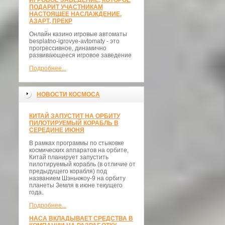
ИГРОВОЕ ЗАВЕДЕНИЕ, КОТОРОЕ
ПОДАРИТ УЧАСТНИКАМ
НАСТОЯЩЕЕ НАСЛАЖДЕНИЕ,
АЗАРТ, ПРЕКР
Онлайн казино игровые автоматы
besplatno-igrovye-avtomaty - это
прогрессивное, динамично
развивающееся игровое заведение
Подробнее...
НОВОСТИ КОСМОСА
КИТАЙ ЗАПУСТИТ НА ОРБИТУ
ПИЛОТИРУЕМЫЙ КОРАБЛЬ В
СЕРЕДИНЕ ИЮНЯ
В рамках программы по стыковке
космических аппаратов на орбите,
Китай планирует запустить
пилотируемый корабль (в отличие от
предыдущего корабля) под
названием Шэньчжоу-9 на орбиту
планеты Земля в июне текущего
года.
Подробнее...
НАСА ВКЛАДЫВАЕТ СРЕДСТВА В