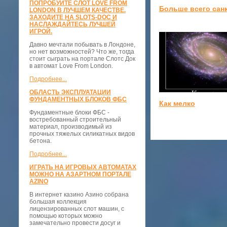
ПОПРОБУЙТЕ СЛОТ LOVE FROM
Больше всего сан
LONDON В ЛУЧШЕМ КАЧЕСТВЕ.
ЗАХОДИТЕ НА SLOTS-DOC И
НАСЛАЖДАЙТЕСЬ ЛУЧШЕЙ
ИГРОЙ.
Давно мечтали побывать в Лондоне,
но нет возможностей? Что же, тогда
стоит сыграть на портале Слотс Док
в автомат Love From London.
Подробнее...
ОБЛАСТЬ ЭКСПЛУАТАЦИИ
ФУНДАМЕНТНЫХ БЛОКОВ ФБС
Как мелко
Фундаментные блоки ФБС -
востребованный строительный
материал, производимый из
прочных тяжелых силикатных видов
бетона.
Подробнее...
ИГРАТЬ НА ИГРОВЫХ АВТОМАТАХ
МОЖНО НА АЗАРТНОМ ПОРТАЛЕ
AZINO
В интернет казино Азино собрана
большая коллекция
лицензированных слот машин, с
помощью которых можно
замечательно провести досуг и