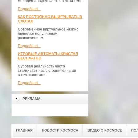
молодежи подключается к этой теме.
Подробнее...
КАК ПОСТОЯННО ВЫИГРЫВАТЬ В
СЛОТАХ
Современное виртуальное казино
является популярным
развлечением.
Подробнее...
ИГРОВЫЕ АВТОМАТЫ КРИСТАЛ
БЕСПЛАТНО
Суровая реальность часто
сталкивает нас с ограниченными
возможностями.
Подробнее...
РЕКЛАМА
ГЛАВНАЯ
НОВОСТИ КОСМОСА
ВИДЕО О КОСМОСЕ
ПО