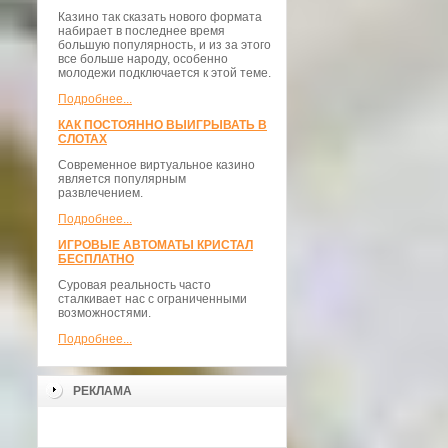
Казино так сказать нового формата
набирает в последнее время
большую популярность, и из за этого
все больше народу, особенно
молодежи подключается к этой теме.
Подробнее...
КАК ПОСТОЯННО ВЫИГРЫВАТЬ В
СЛОТАХ
Современное виртуальное казино
является популярным
развлечением.
Подробнее...
ИГРОВЫЕ АВТОМАТЫ КРИСТАЛ
БЕСПЛАТНО
Суровая реальность часто
сталкивает нас с ограниченными
возможностями.
Подробнее...
РЕКЛАМА