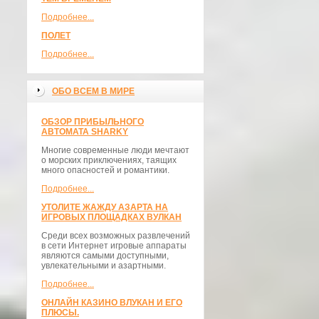
Подробнее...
ПОЛЕТ
Подробнее...
ОБО ВСЕМ В МИРЕ
ОБЗОР ПРИБЫЛЬНОГО
АВТОМАТА SHARKY
Многие современные люди мечтают
о морских приключениях, таящих
много опасностей и романтики.
Подробнее...
УТОЛИТЕ ЖАЖДУ АЗАРТА НА
ИГРОВЫХ ПЛОЩАДКАХ ВУЛКАН
Среди всех возможных развлечений
в сети Интернет игровые аппараты
являются самыми доступными,
увлекательными и азартными.
Подробнее...
ОНЛАЙН КАЗИНО ВЛУКАН И ЕГО
ПЛЮСЫ.