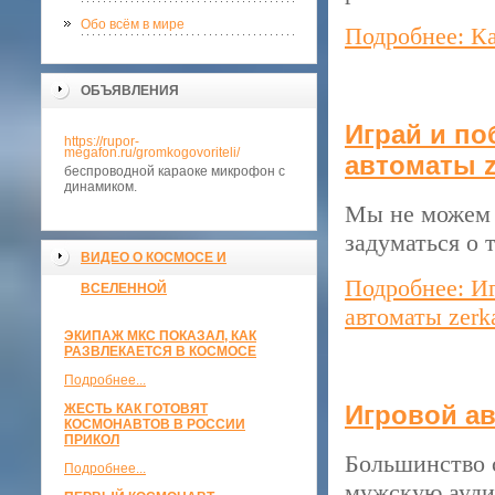
Обо всём в мире
Подробнее: Ка
ОБЪЯВЛЕНИЯ
Играй и по
https://rupor-
megafon.ru/gromkogovoriteli/
автоматы z
беспроводной караоке микрофон с
динамиком.
Мы не можем 
задуматься о 
ВИДЕО О КОСМОСЕ И
Подробнее: Иг
ВСЕЛЕННОЙ
автоматы zerk
ЭКИПАЖ МКС ПОКАЗАЛ, КАК
РАЗВЛЕКАЕТСЯ В КОСМОСЕ
Подробнее...
Игровой ав
ЖЕСТЬ КАК ГОТОВЯТ
КОСМОНАВТОВ В РОССИИ
ПРИКОЛ
Большинство 
Подробнее...
мужскую ауди