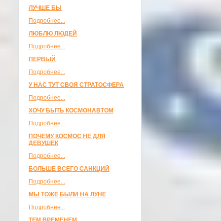
ЛУЧШЕ БЫ
Подробнее...
ЛЮБЛЮ ЛЮДЕЙ
Подробнее...
ПЕРВЫЙ
Подробнее...
У НАС ТУТ СВОЯ СТРАТОСФЕРА
Подробнее...
ХОЧУ БЫТЬ КОСМОНАВТОМ
Подробнее...
ПОЧЕМУ КОСМОС НЕ ДЛЯ
ДЕВУШЕК
Подробнее...
БОЛЬШЕ ВСЕГО САНКЦИЙ
Подробнее...
МЫ ТОЖЕ БЫЛИ НА ЛУНЕ
Подробнее...
ТЕМ ВРЕМЕНЕМ