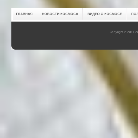
ГЛАВНАЯ
НОВОСТИ КОСМОСА
ВИДЕО О КОСМОСЕ
ПО
Copyright © 2011-