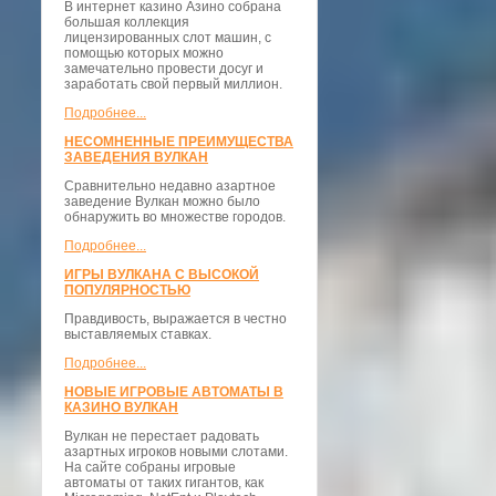
В интернет казино Азино собрана
большая коллекция
лицензированных слот машин, с
помощью которых можно
замечательно провести досуг и
заработать свой первый миллион.
Подробнее...
НЕСОМНЕННЫЕ ПРЕИМУЩЕСТВА
ЗАВЕДЕНИЯ ВУЛКАН
Сравнительно недавно азартное
заведение Вулкан можно было
обнаружить во множестве городов.
Подробнее...
ИГРЫ ВУЛКАНА С ВЫСОКОЙ
ПОПУЛЯРНОСТЬЮ
Правдивость, выражается в честно
выставляемых ставках.
Подробнее...
НОВЫЕ ИГРОВЫЕ АВТОМАТЫ В
КАЗИНО ВУЛКАН
Вулкан не перестает радовать
азартных игроков новыми слотами.
На сайте собраны игровые
автоматы от таких гигантов, как