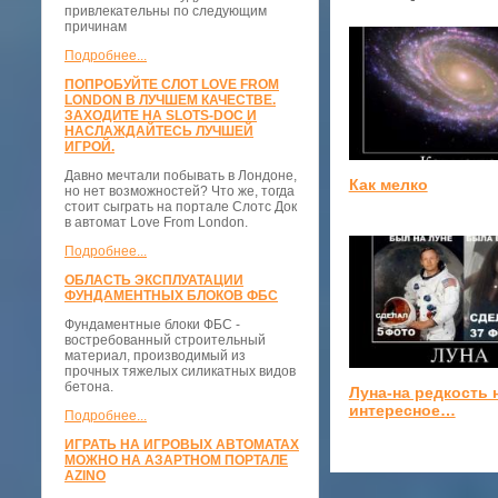
привлекательны по следующим
причинам
Подробнее...
ПОПРОБУЙТЕ СЛОТ LOVE FROM
LONDON В ЛУЧШЕМ КАЧЕСТВЕ.
ЗАХОДИТЕ НА SLOTS-DOC И
НАСЛАЖДАЙТЕСЬ ЛУЧШЕЙ
ИГРОЙ.
Давно мечтали побывать в Лондоне,
Как мелко
но нет возможностей? Что же, тогда
стоит сыграть на портале Слотс Док
в автомат Love From London.
Подробнее...
ОБЛАСТЬ ЭКСПЛУАТАЦИИ
ФУНДАМЕНТНЫХ БЛОКОВ ФБС
Фундаментные блоки ФБС -
востребованный строительный
материал, производимый из
прочных тяжелых силикатных видов
бетона.
Луна-на редкость 
интересное…
Подробнее...
ИГРАТЬ НА ИГРОВЫХ АВТОМАТАХ
МОЖНО НА АЗАРТНОМ ПОРТАЛЕ
AZINO