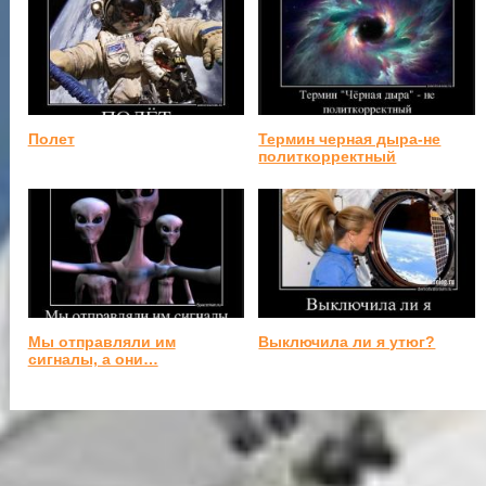
Полет
Термин черная дыра-не
политкорректный
Мы отправляли им
Выключила ли я утюг?
сигналы, а они…