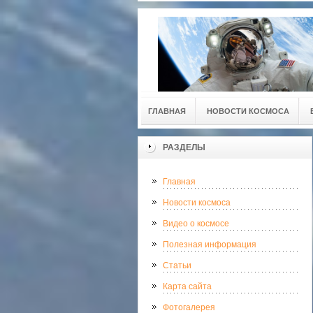
ГЛАВНАЯ
НОВОСТИ КОСМОСА
РАЗДЕЛЫ
Главная
Новости космоса
Видео о космосе
Полезная информация
Статьи
Карта сайта
Фотогалерея