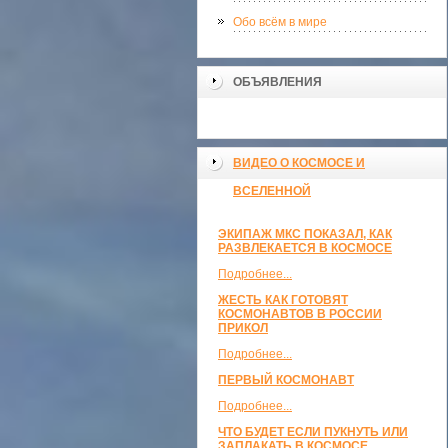
Обо всём в мире
ОБЪЯВЛЕНИЯ
ВИДЕО О КОСМОСЕ И
ВСЕЛЕННОЙ
ЭКИПАЖ МКС ПОКАЗАЛ, КАК
РАЗВЛЕКАЕТСЯ В КОСМОСЕ
Подробнее...
ЖЕСТЬ КАК ГОТОВЯТ
КОСМОНАВТОВ В РОССИИ
ПРИКОЛ
Подробнее...
ПЕРВЫЙ КОСМОНАВТ
Подробнее...
ЧТО БУДЕТ ЕСЛИ ПУКНУТЬ ИЛИ
ЗАПЛАКАТЬ В КОСМОСЕ