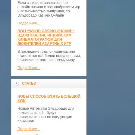
Если вы ищете качественное
онлайн-казино с разнообразием игр
и возможностью выигрыша, то
Эльдорадо Казино Онлайн
Подробнее...
BOLLYWOOD CASINO ОНЛАЙН:
ВДОХНОВЕНИЕ ИНДИЙСКИМ
КИНЕМАТОГРАФОМ ДЛЯ
ЛЮБИТЕЛЕЙ АЗАРТНЫХ ИГР
В последние годы онлайн-казино
становятся всё более популярными,
привлекая игроков по всему миру.
Подробнее...
СТАТЬИ
НОВЫ СПОСОБ ВЗЯТЬ БОЛЬШОЙ
КУШ
Новые Автоматы Эльдорадо для
пользователей - будут
привлекательны по следующим
причинам
Подробнее...