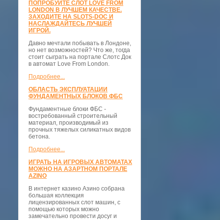
ПОПРОБУЙТЕ СЛОТ LOVE FROM
LONDON В ЛУЧШЕМ КАЧЕСТВЕ.
ЗАХОДИТЕ НА SLOTS-DOC И
НАСЛАЖДАЙТЕСЬ ЛУЧШЕЙ
ИГРОЙ.
Давно мечтали побывать в Лондоне,
но нет возможностей? Что же, тогда
стоит сыграть на портале Слотс Док
в автомат Love From London.
Подробнее...
ОБЛАСТЬ ЭКСПЛУАТАЦИИ
ФУНДАМЕНТНЫХ БЛОКОВ ФБС
Фундаментные блоки ФБС -
востребованный строительный
материал, производимый из
прочных тяжелых силикатных видов
бетона.
Подробнее...
ИГРАТЬ НА ИГРОВЫХ АВТОМАТАХ
МОЖНО НА АЗАРТНОМ ПОРТАЛЕ
AZINO
В интернет казино Азино собрана
большая коллекция
лицензированных слот машин, с
помощью которых можно
замечательно провести досуг и