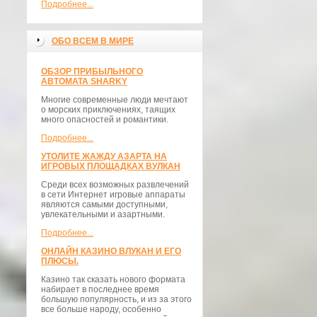
Подробнее...
ОБО ВСЕМ В МИРЕ
ОБЗОР ПРИБЫЛЬНОГО
АВТОМАТА SHARKY
Многие современные люди мечтают
о морских приключениях, таящих
много опасностей и романтики.
Подробнее...
УТОЛИТЕ ЖАЖДУ АЗАРТА НА
ИГРОВЫХ ПЛОЩАДКАХ ВУЛКАН
Среди всех возможных развлечений
в сети Интернет игровые аппараты
являются самыми доступными,
увлекательными и азартными.
Подробнее...
ОНЛАЙН КАЗИНО ВЛУКАН И ЕГО
ПЛЮСЫ.
Казино так сказать нового формата
набирает в последнее время
большую популярность, и из за этого
все больше народу, особенно