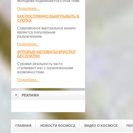
молодежи подключается к этой теме.
Подробнее...
КАК ПОСТОЯННО ВЫИГРЫВАТЬ В
СЛОТАХ
Современное виртуальное казино
является популярным
развлечением.
Подробнее...
ИГРОВЫЕ АВТОМАТЫ КРИСТАЛ
БЕСПЛАТНО
Суровая реальность часто
сталкивает нас с ограниченными
возможностями.
Подробнее...
РЕКЛАМА
ГЛАВНАЯ
НОВОСТИ КОСМОСА
ВИДЕО О КОСМОСЕ
ПО