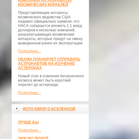
КОМПАНИИ НА РАЗРАБОТКУ
КОСМИЧЕСКИХ КОРАБЛЕЙ
Представляющие интересы
космического ведомства США
недавно официально заявили, что
НАСА собирается вложить 1.1 млрд
долларов в несколько компаний,
разрабатывающих космические
аппараты, которые придут на смену
выведенным ранее из эксплуатации.
Подробнее...
ОБАМА ПЛАНИРУЕТ ОТПРАВИТЬ
АСТРОНАВТОВ НА ИЗУЧЕНИЕ
АСТЕРОИДА
Новый этап в освоении бесконечного
космоса может быть короткий
перелет до астероида.
Подробнее...
ФОТО ЮМОР О ВСЕЛЕННОЙ
ЛУЧШЕ БЫ
Подробнее...
ЛЮБЛЮ ЛЮДЕЙ