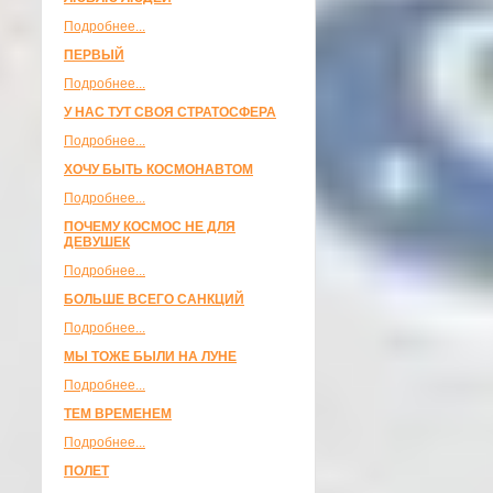
Подробнее...
ПЕРВЫЙ
Подробнее...
У НАС ТУТ СВОЯ СТРАТОСФЕРА
Подробнее...
ХОЧУ БЫТЬ КОСМОНАВТОМ
Подробнее...
ПОЧЕМУ КОСМОС НЕ ДЛЯ
ДЕВУШЕК
Подробнее...
БОЛЬШЕ ВСЕГО САНКЦИЙ
Подробнее...
МЫ ТОЖЕ БЫЛИ НА ЛУНЕ
Подробнее...
ТЕМ ВРЕМЕНЕМ
Подробнее...
ПОЛЕТ