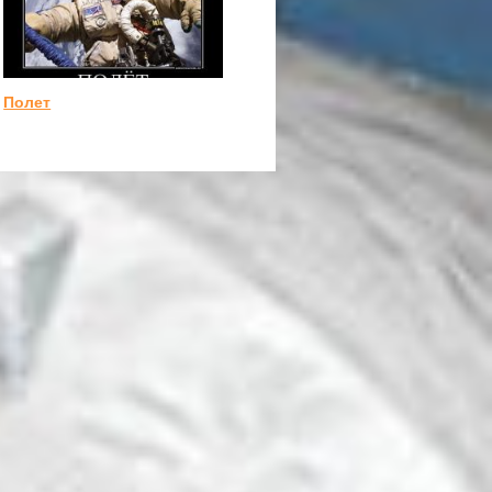
Полет