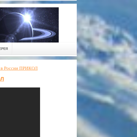
ЕРЕЯ
 в России ПРИКОЛ
ОЛ