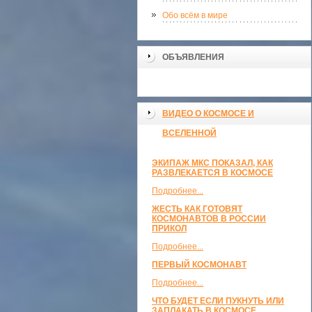
Обо всём в мире
ОБЪЯВЛЕНИЯ
ВИДЕО О КОСМОСЕ И
ВСЕЛЕННОЙ
ЭКИПАЖ МКС ПОКАЗАЛ, КАК
РАЗВЛЕКАЕТСЯ В КОСМОСЕ
Подробнее...
ЖЕСТЬ КАК ГОТОВЯТ
КОСМОНАВТОВ В РОССИИ
ПРИКОЛ
Подробнее...
ПЕРВЫЙ КОСМОНАВТ
Подробнее...
ЧТО БУДЕТ ЕСЛИ ПУКНУТЬ ИЛИ
ЗАПЛАКАТЬ В КОСМОСЕ