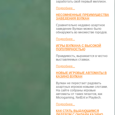
заработать свой первый миллион.
Подробнее...
НЕСОМНЕННЫЕ ПРЕИМУЩЕСТВА
ЗАВЕДЕНИЯ ВУЛКАН
Сравнительно недавно азартное
заведение Вулкан можно было
обнаружить во множестве городов.
Подробнее...
ИГРЫ ВУЛКАНА С ВЫСОКОЙ
ПОПУЛЯРНОСТЬЮ
Правдивость, выражается в честно
выставляемых ставках.
Подробнее...
НОВЫЕ ИГРОВЫЕ АВТОМАТЫ В
КАЗИНО ВУЛКАН
Вулкан не перестает радовать
азартных игроков новыми слотами.
На сайте собраны игровые
автоматы от таких гигантов, как
Microgaming, NetEnt и Playtech.
Подробнее...
КАК СТАТЬ ВЫДАЮЩИМСЯ
ЛИДЕРОМ С ОНЛАЙН КАЗИНО