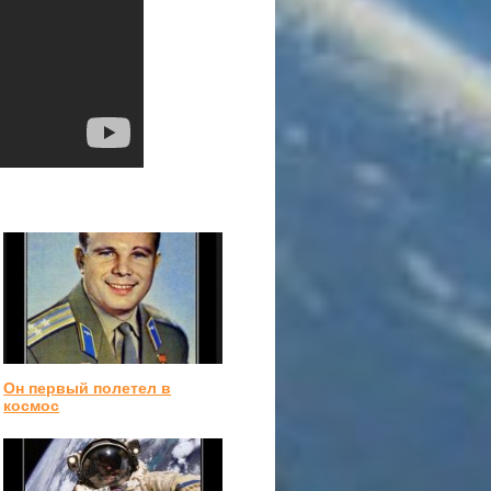
Он первый полетел в
космос