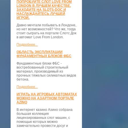
ПОПРОБУЙТЕ СЛОТ LOVE FROM
LONDON В ЛУЧШЕМ КАЧЕСТВЕ.
ЗАХОДИТЕ НА SLOTS-DOC И
НАСЛАЖДАЙТЕСЬ ЛУЧШЕЙ
ИГРОЙ.
Давно мечтали побывать в Лондоне,
но нет возможностей? Что же, тогда
стоит сыграть на портале Слотс Док
в автомат Love From London.
Подробнее...
ОБЛАСТЬ ЭКСПЛУАТАЦИИ
ФУНДАМЕНТНЫХ БЛОКОВ ФБС
Фундаментные блоки ФБС -
востребованный строительный
материал, производимый из
прочных тяжелых силикатных видов
бетона.
Подробнее...
ИГРАТЬ НА ИГРОВЫХ АВТОМАТАХ
МОЖНО НА АЗАРТНОМ ПОРТАЛЕ
AZINO
В интернет казино Азино собрана
большая коллекция
лицензированных слот машин, с
помощью которых можно
замечательно провести досуг и