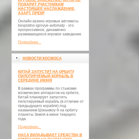
ИГРОВОЕ ЗАВЕДЕНИЕ, КОТОРОЕ
ПОДАРИТ УЧАСТНИКАМ
НАСТОЯЩЕЕ НАСЛАЖДЕНИЕ,
АЗАРТ, ПРЕКР
Онлайн казино игровые автоматы
besplatno-igrovye-avtomaty - это
прогрессивное, динамично
развивающееся игровое заведение
Подробнее...
НОВОСТИ КОСМОСА
КИТАЙ ЗАПУСТИТ НА ОРБИТУ
ПИЛОТИРУЕМЫЙ КОРАБЛЬ В
СЕРЕДИНЕ ИЮНЯ
В рамках программы по стыковке
космических аппаратов на орбите,
Китай планирует запустить
пилотируемый корабль (в отличие от
предыдущего корабля) под
названием Шэньчжоу-9 на орбиту
планеты Земля в июне текущего
года.
Подробнее...
НАСА ВКЛАДЫВАЕТ СРЕДСТВА В