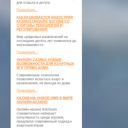
для отдыха и досуга.
Подробнее...
КАК РАЗВИВАЕТСЯ ИНДУСТРИЯ
КАЗИНО ОНЛАЙН: ВЗГЛЯД СО
СТОРОНЫ ТЕХНОЛОГИЙ И
РЕГУЛИРОВАНИЯ
Мир цифровых развлечений за
последние десять лет изменился до
неузнаваемости
Подробнее...
ОНЛАЙН CASINO: НОВЫЕ
ВОЗМОЖНОСТИ ДЛЯ АЗАРТНЫХ
ИГР ПРЯМО ДОМА
Современные технологии
позволяют испытать азарт и
развлечения, не выходя из дома.
Подробнее...
KILOGRAM: НОВОЕ ИМЯ В МИРЕ
ОНЛАЙН-КАЗИНО
Онлайн-казино KiloGram
стремительно набирает
популярность среди игроков,
предлагая современный подход к
азартным играм.