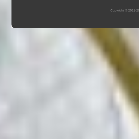
Copyright © 2011-