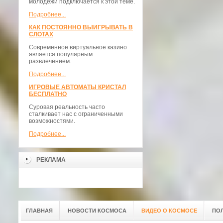
молодежи подключается к этой теме.
Подробнее...
КАК ПОСТОЯННО ВЫИГРЫВАТЬ В
СЛОТАХ
Современное виртуальное казино
является популярным
развлечением.
Подробнее...
ИГРОВЫЕ АВТОМАТЫ КРИСТАЛ
БЕСПЛАТНО
Суровая реальность часто
сталкивает нас с ограниченными
возможностями.
Подробнее...
РЕКЛАМА
ГЛАВНАЯ
НОВОСТИ КОСМОСА
ВИДЕО О КОСМОСЕ
ПО