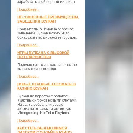
заработать свой первый миллион.
Подробнее...
НЕСОМНЕННЫЕ ПРЕИМУЩЕСТВА
ЗАВЕДЕНИЯ ВУЛКАН
Сравнительно недавно азартное
заведение Вулкан можно было
обнаружить во множестве городов.
Подробнее...
ИГРЫ ВУЛКАНА С ВЫСОКОЙ
ПОПУЛЯРНОСТЬЮ
Правдивость, выражается в честно
выставляемых ставках.
Подробнее...
НОВЫЕ ИГРОВЫЕ АВТОМАТЫ В
КАЗИНО ВУЛКАН
Вулкан не перестает радовать
азартных игроков новыми слотами.
На сайте собраны игровые
автоматы от таких гигантов, как
Microgaming, NetEnt и Playtech.
Подробнее...
КАК СТАТЬ ВЫДАЮЩИМСЯ
ЛИДЕРОМ С ОНЛАЙН КАЗИНО