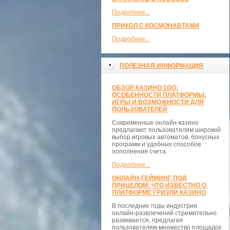
Подробнее...
ПРИКОЛ С КОСМОНАВТАМИ
Подробнее...
ПОЛЕЗНАЯ ИНФОРМАЦИЯ
ОБЗОР КАЗИНО 1GO:
ОСОБЕННОСТИ ПЛАТФОРМЫ,
ИГРЫ И ВОЗМОЖНОСТИ ДЛЯ
ПОЛЬЗОВАТЕЛЕЙ
Современные онлайн-казино
предлагают пользователям широкий
выбор игровых автоматов, бонусных
программ и удобных способов
пополнения счета.
Подробнее...
ОНЛАЙН-ГЕЙМИНГ ПОД
ПРИЦЕЛОМ: ЧТО ИЗВЕСТНО О
ПЛАТФОРМЕ ГРИЗЛИ КАЗИНО
В последние годы индустрия
онлайн-развлечений стремительно
развивается, предлагая
пользователям множество площадок