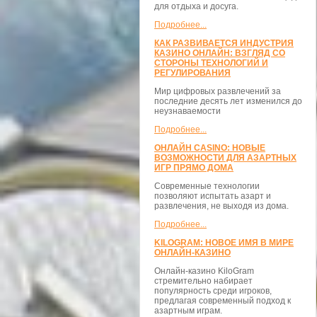
для отдыха и досуга.
Подробнее...
КАК РАЗВИВАЕТСЯ ИНДУСТРИЯ
КАЗИНО ОНЛАЙН: ВЗГЛЯД СО
СТОРОНЫ ТЕХНОЛОГИЙ И
РЕГУЛИРОВАНИЯ
Мир цифровых развлечений за
последние десять лет изменился до
неузнаваемости
Подробнее...
ОНЛАЙН CASINO: НОВЫЕ
ВОЗМОЖНОСТИ ДЛЯ АЗАРТНЫХ
ИГР ПРЯМО ДОМА
Современные технологии
позволяют испытать азарт и
развлечения, не выходя из дома.
Подробнее...
KILOGRAM: НОВОЕ ИМЯ В МИРЕ
ОНЛАЙН-КАЗИНО
Онлайн-казино KiloGram
стремительно набирает
популярность среди игроков,
предлагая современный подход к
азартным играм.