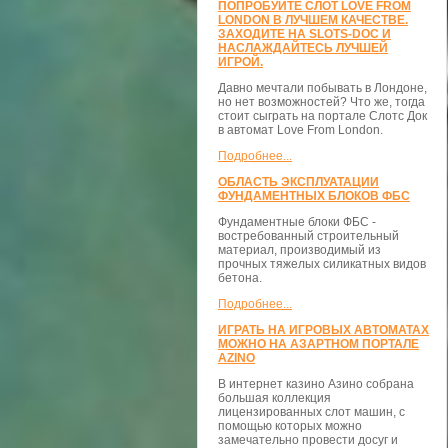
ПОПРОБУЙТЕ СЛОТ LOVE FROM
LONDON В ЛУЧШЕМ КАЧЕСТВЕ.
ЗАХОДИТЕ НА SLOTS-DOC И
НАСЛАЖДАЙТЕСЬ ЛУЧШЕЙ
ИГРОЙ.
Давно мечтали побывать в Лондоне,
но нет возможностей? Что же, тогда
стоит сыграть на портале Слотс Док
в автомат Love From London.
Подробнее...
ОБЛАСТЬ ЭКСПЛУАТАЦИИ
ФУНДАМЕНТНЫХ БЛОКОВ ФБС
Фундаментные блоки ФБС -
востребованный строительный
материал, производимый из
прочных тяжелых силикатных видов
бетона.
Подробнее...
ИГРАТЬ НА ИГРОВЫХ АВТОМАТАХ
МОЖНО НА АЗАРТНОМ ПОРТАЛЕ
AZINO
В интернет казино Азино собрана
большая коллекция
лицензированных слот машин, с
помощью которых можно
замечательно провести досуг и