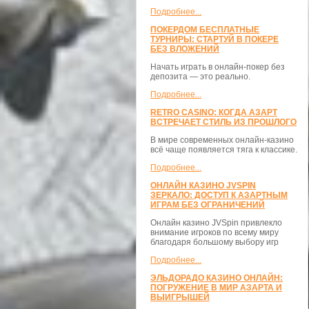
Подробнее...
ПОКЕРДОМ БЕСПЛАТНЫЕ
ТУРНИРЫ: СТАРТУЙ В ПОКЕРЕ
БЕЗ ВЛОЖЕНИЙ
Начать играть в онлайн-покер без
депозита — это реально.
Подробнее...
RETRO CASINO: КОГДА АЗАРТ
ВСТРЕЧАЕТ СТИЛЬ ИЗ ПРОШЛОГО
В мире современных онлайн-казино
всё чаще появляется тяга к классике.
Подробнее...
ОНЛАЙН КАЗИНО JVSPIN
ЗЕРКАЛО: ДОСТУП К АЗАРТНЫМ
ИГРАМ БЕЗ ОГРАНИЧЕНИЙ
Онлайн казино JVSpin привлекло
внимание игроков по всему миру
благодаря большому выбору игр
Подробнее...
ЭЛЬДОРАДО КАЗИНО ОНЛАЙН:
ПОГРУЖЕНИЕ В МИР АЗАРТА И
ВЫИГРЫШЕЙ